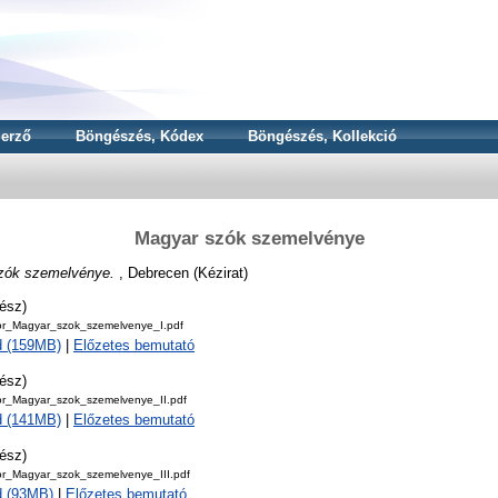
erző
Böngészés, Kódex
Böngészés, Kollekció
Magyar szók szemelvénye
zók szemelvénye.
, Debrecen (Kézirat)
ész)
r_Magyar_szok_szemelvenye_I.pdf
d (159MB)
|
Előzetes bemutató
ész)
r_Magyar_szok_szemelvenye_II.pdf
d (141MB)
|
Előzetes bemutató
ész)
_Magyar_szok_szemelvenye_III.pdf
d (93MB)
|
Előzetes bemutató