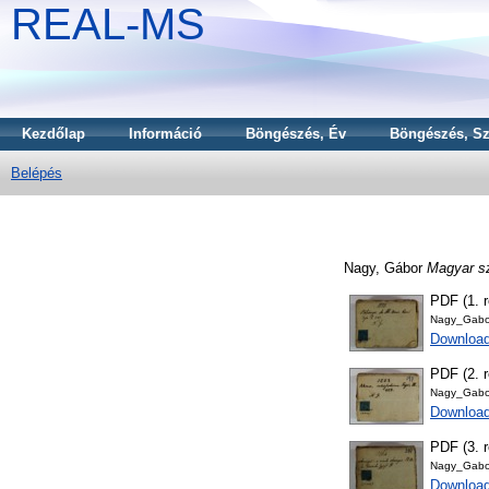
REAL-MS
Kezdőlap
Információ
Böngészés, Év
Böngészés, Sz
Belépés
Nagy, Gábor
Magyar s
PDF (1. r
Nagy_Gabo
Downloa
PDF (2. r
Nagy_Gabo
Downloa
PDF (3. r
Nagy_Gabor
Downloa