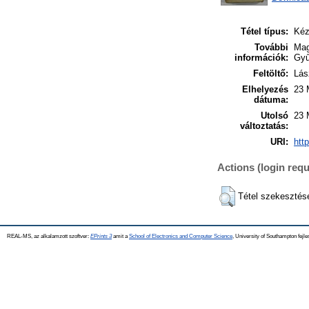
Tétel típus:
Kéz
További
Mag
információk:
Gyű
Feltöltő:
Lás
Elhelyezés
23 
dátuma:
Utolsó
23 
változtatás:
URI:
htt
Actions (login requ
Tétel szekesztés
REAL-MS, az alkalamzott szoftver:
EPrints 3
amit a
School of Electronics and Computer Science
, University of Southampton fejle