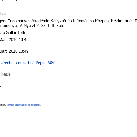
irat
yar Tudományos Akadémia Könyvtár és Információs Központ Kézirattár és 
jteménye, M.Nyelvt.2r.Sz, I-III. kötet.
zló Sallai-Tóth
Márc 2016 13:49
Márc 2016 13:49
p://real-ms.mtak.hu/id/eprint/480
ired)
e
sztett.
További információk és fejlesztők
.