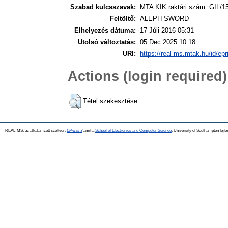
Szabad kulcsszavak:
MTA KIK raktári szám: GIL/1
Feltöltő:
ALEPH SWORD
Elhelyezés dátuma:
17 Júli 2016 05:31
Utolsó változtatás:
05 Dec 2025 10:18
URI:
https://real-ms.mtak.hu/id/epr
Actions (login required)
Tétel szekesztése
REAL-MS, az alkalamzott szoftver:
EPrints 3
amit a
School of Electronics and Computer Science
, University of Southampton fejle