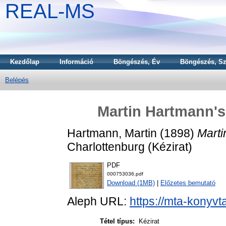
REAL-MS
Kezdőlap
Információ
Böngészés, Év
Böngészés, Sz
Belépés
Martin Hartmann's 
Hartmann, Martin
(1898)
Marti
Charlottenburg (Kézirat)
PDF
000753036.pdf
Download (1MB)
|
Előzetes bemutató
Aleph URL:
https://mta-konyvt
Tétel típus:
Kézirat