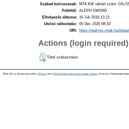
Szabad kulcsszavak:
MTA KIK raktári szám: GIL/1
Feltöltő:
ALEPH SWORD
Elhelyezés dátuma:
16 Júli 2016 13:21
Utolsó változtatás:
05 Dec 2025 08:10
URI:
https://real-ms.mtak.hu/id/epr
Actions (login required)
Tétel szekesztése
REAL-MS, az alkalamzott szoftver:
EPrints 3
amit a
School of Electronics and Computer Science
, University of Southampton fejle