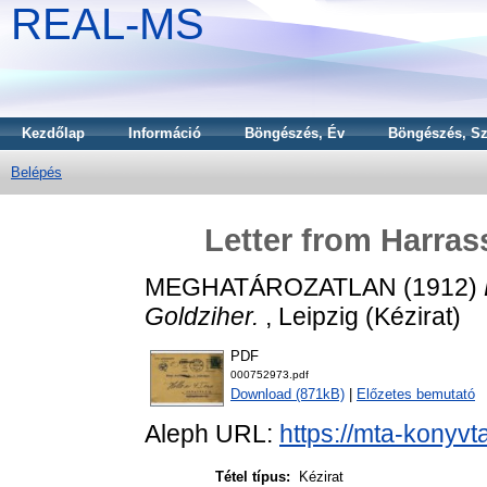
REAL-MS
Kezdőlap
Információ
Böngészés, Év
Böngészés, Sz
Belépés
Letter from Harras
MEGHATÁROZATLAN (1912)
Goldziher.
, Leipzig (Kézirat)
PDF
000752973.pdf
Download (871kB)
|
Előzetes bemutató
Aleph URL:
https://mta-konyvt
Tétel típus:
Kézirat