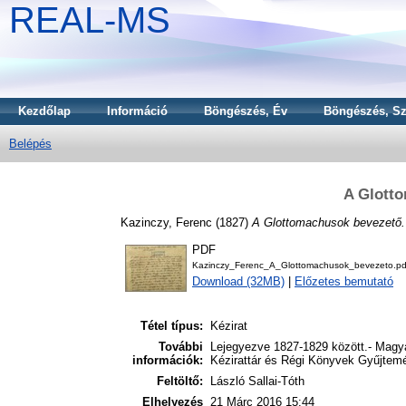
REAL-MS
Kezdőlap
Információ
Böngészés, Év
Böngészés, Sz
Belépés
A Glott
Kazinczy, Ferenc
(1827)
A Glottomachusok bevezető.
PDF
Kazinczy_Ferenc_A_Glottomachusok_bevezeto.pd
Download (32MB)
|
Előzetes bemutató
Tétel típus:
Kézirat
További
Lejegyezve 1827-1829 között.- Mag
információk:
Kézirattár és Régi Könyvek Gyűjtemén
Feltöltő:
László Sallai-Tóth
Elhelyezés
21 Márc 2016 15:44