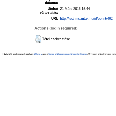
dátuma:
Utolsó
21 Márc 2016 15:44
változtatás:
URI:
http://real-ms.mtak.hu/id/eprint/462
Actions (login required)
Tétel szekesztése
REAL-MS, az alkalamzott szoftver:
EPrints 3
amit a
School of Electronics and Computer Science
, University of Southampton fejle