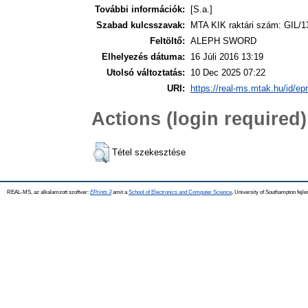
További információk:
[S.a.]
Szabad kulcsszavak:
MTA KIK raktári szám: GIL/1
Feltöltő:
ALEPH SWORD
Elhelyezés dátuma:
16 Júli 2016 13:19
Utolsó változtatás:
10 Dec 2025 07:22
URI:
https://real-ms.mtak.hu/id/ep
Actions (login required)
Tétel szekesztése
REAL-MS, az alkalamzott szoftver:
EPrints 3
amit a
School of Electronics and Computer Science
, University of Southampton fejle