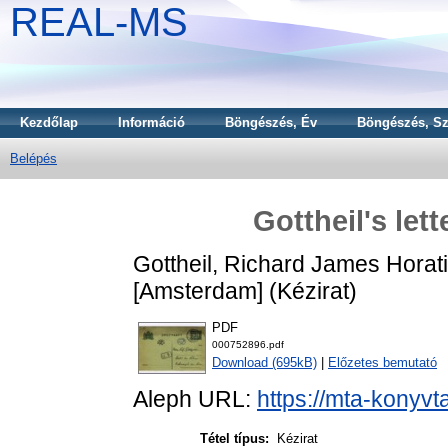
REAL-MS
Kezdőlap
Információ
Böngészés, Év
Böngészés, Sz
Belépés
Gottheil's let
Gottheil, Richard James Horat
[Amsterdam] (Kézirat)
PDF
000752896.pdf
Download (695kB)
|
Előzetes bemutató
Aleph URL:
https://mta-konyvt
Tétel típus:
Kézirat