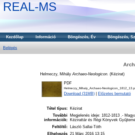
REAL-MS
Kezdőlap
Információ
Böngészés, Év
Böngészés, Sz
Belépés
Arch
Helmeczy, Mihály
Archaeo-Neologicon.
(Kézirat)
PDF
Helmeczy_Mihaly_Archaeo-Neologicon_1812_13.p
Download (31MB)
|
Előzetes bemutató
Tétel típus:
Kézirat
További
Megjelenés ideje: 1812-1813 .- Mag
információk:
Kézirattár és Régi Könyvek Gyűjtemé
Feltöltő:
László Sallai-Tóth
Elhelyezés
21 Márc 2016 13:15