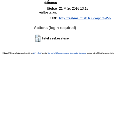
dátuma:
Utolsó
21 Márc 2016 13:15
változtatás:
URI:
http://real-ms.mtak.hu/id/eprint/456
Actions (login required)
Tétel szekesztése
REAL-MS, az alkalamzott szoftver:
EPrints 3
amit a
School of Electronics and Computer Science
, University of Southampton fejle