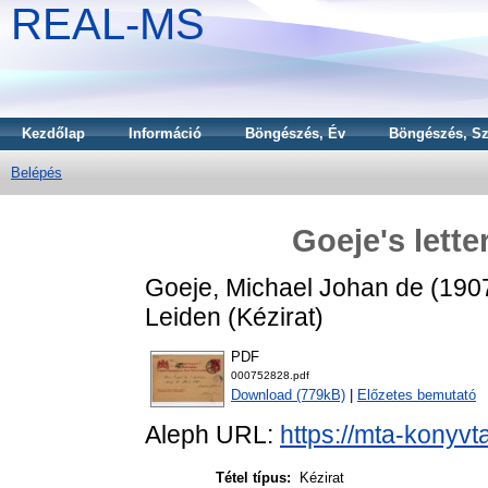
REAL-MS
Kezdőlap
Információ
Böngészés, Év
Böngészés, Sz
Belépés
Goeje's lette
Goeje, Michael Johan de
(190
Leiden (Kézirat)
PDF
000752828.pdf
Download (779kB)
|
Előzetes bemutató
Aleph URL:
https://mta-konyvt
Tétel típus:
Kézirat