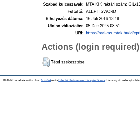
Szabad kulcsszavak:
MTA KIK raktári szám: GIL/1
Feltöltő:
ALEPH SWORD
Elhelyezés dátuma:
16 Júli 2016 13:18
Utolsó változtatás:
05 Dec 2025 08:51
URI:
https://real-ms.mtak.hu/id/epr
Actions (login required)
Tétel szekesztése
REAL-MS, az alkalamzott szoftver:
EPrints 3
amit a
School of Electronics and Computer Science
, University of Southampton fejle