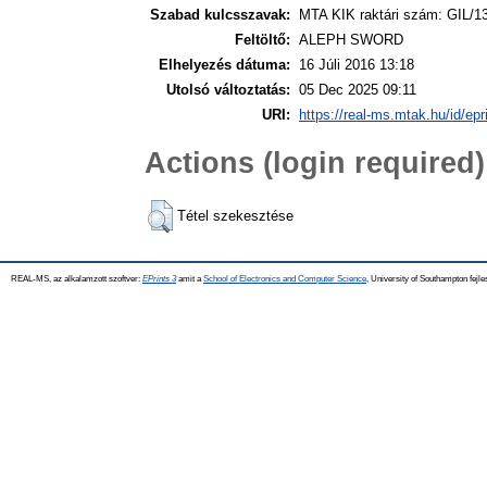
Szabad kulcsszavak:
MTA KIK raktári szám: GIL/1
Feltöltő:
ALEPH SWORD
Elhelyezés dátuma:
16 Júli 2016 13:18
Utolsó változtatás:
05 Dec 2025 09:11
URI:
https://real-ms.mtak.hu/id/epr
Actions (login required)
Tétel szekesztése
REAL-MS, az alkalamzott szoftver:
EPrints 3
amit a
School of Electronics and Computer Science
, University of Southampton fejle