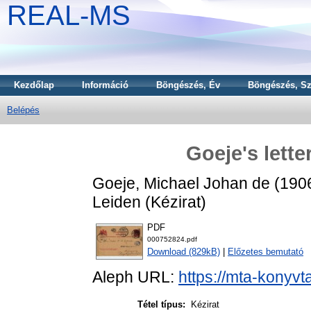
REAL-MS
Kezdőlap
Információ
Böngészés, Év
Böngészés, Sz
Belépés
Goeje's lette
Goeje, Michael Johan de
(190
Leiden (Kézirat)
PDF
000752824.pdf
Download (829kB)
|
Előzetes bemutató
Aleph URL:
https://mta-konyvt
Tétel típus:
Kézirat