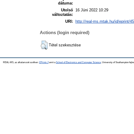
dátuma:
Utolsó
16 Júni 2022 10:29
változtatás:
URI:
http://real-ms.mtak.hu/id/eprint/4
Actions (login required)
Tétel szekesztése
REAL-MS, az alkalamzott szoftver:
EPrints 3
amit a
School of Electronics and Computer Science
, University of Southampton fejle