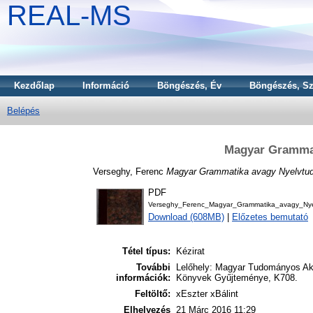
REAL-MS
Kezdőlap
Információ
Böngészés, Év
Böngészés, Sz
Belépés
Magyar Gramma
Verseghy, Ferenc
Magyar Grammatika avagy Nyelvtu
PDF
Verseghy_Ferenc_Magyar_Grammatika_avagy_Nye
Download (608MB)
|
Előzetes bemutató
Tétel típus:
Kézirat
További
Lelőhely: Magyar Tudományos Aka
információk:
Könyvek Gyűjteménye, K708.
Feltöltő:
xEszter xBálint
Elhelyezés
21 Márc 2016 11:29