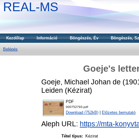
REAL-MS
Kezdőlap
Információ
Böngészés, Év
Böngészés, Sz
Belépés
Goeje's lette
Goeje, Michael Johan de
(190
Leiden (Kézirat)
PDF
000752793.pdf
Download (752kB)
|
Előzetes bemutató
Aleph URL:
https://mta-konyvt
Tétel típus:
Kézirat