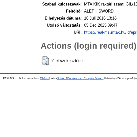
Szabad kulcsszavak:
MTA KIK raktári szám: GIL/1
Feltöltő:
ALEPH SWORD
Elhelyezés dátuma:
16 Júli 2016 13:18
Utolsó változtatás:
05 Dec 2025 09:47
URI:
https://real-ms.mtak.hu/id/epr
Actions (login required)
Tétel szekesztése
REAL-MS, az alkalamzott szoftver:
EPrints 3
amit a
School of Electronics and Computer Science
, University of Southampton fejle