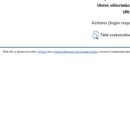
Utolsó változtatás
URI
Actions (login requ
Tétel szekesztés
REAL-MS, az alkalamzott szoftver:
EPrints 3
amit a
School of Electronics and Computer Science
, University of Southampton fejle