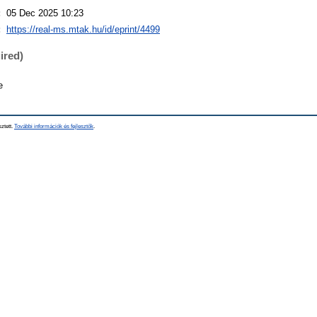
:
05 Dec 2025 10:23
:
https://real-ms.mtak.hu/id/eprint/4499
ired)
e
sztett.
További információk és fejlesztők
.