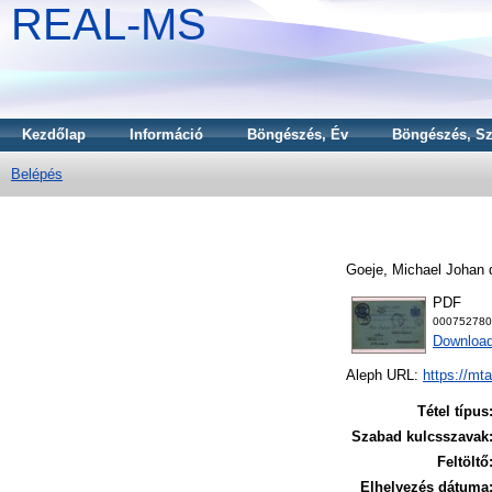
REAL-MS
Kezdőlap
Információ
Böngészés, Év
Böngészés, Sz
Belépés
Goeje, Michael Johan 
PDF
000752780
Download
Aleph URL:
https://mt
Tétel típus
Szabad kulcsszavak
Feltöltő
Elhelyezés dátuma