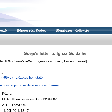
erző
Böngészés, Kódex
Böngészés, Kollekció
Goeje's letter to Ignaz Goldziher
de
(1897)
Goeje's letter to Ignaz Goldziher.
, Leiden (Kézirat)
.pdf
 (799kB)
|
Előzetes bemutató
a-konyvtar.primo.exlibrisgroup.com/perma...
:
Kézirat
:
MTA KIK raktári szám: GIL/13/01/082
:
ALEPH SWORD
:
16 Júli 2016 13:17