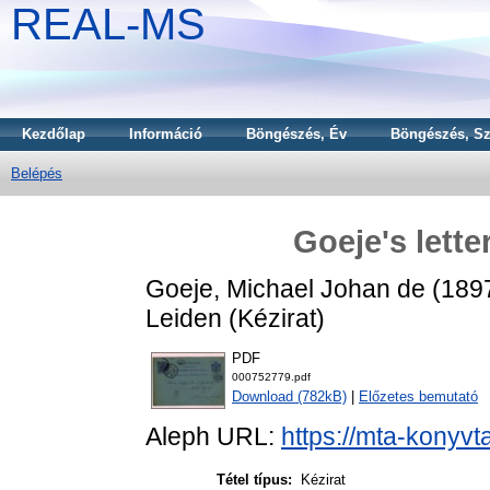
REAL-MS
Kezdőlap
Információ
Böngészés, Év
Böngészés, Sz
Belépés
Goeje's lette
Goeje, Michael Johan de
(189
Leiden (Kézirat)
PDF
000752779.pdf
Download (782kB)
|
Előzetes bemutató
Aleph URL:
https://mta-konyvt
Tétel típus:
Kézirat