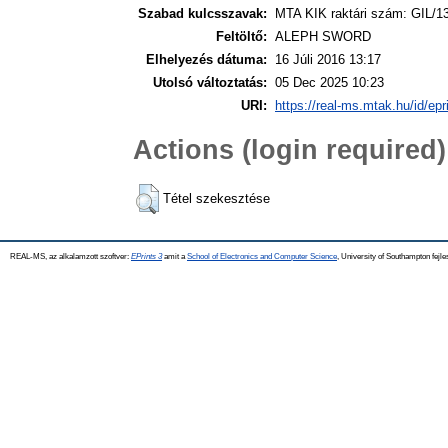
Szabad kulcsszavak:
MTA KIK raktári szám: GIL/1
Feltöltő:
ALEPH SWORD
Elhelyezés dátuma:
16 Júli 2016 13:17
Utolsó változtatás:
05 Dec 2025 10:23
URI:
https://real-ms.mtak.hu/id/epr
Actions (login required)
Tétel szekesztése
REAL-MS, az alkalamzott szoftver:
EPrints 3
amit a
School of Electronics and Computer Science
, University of Southampton fejle