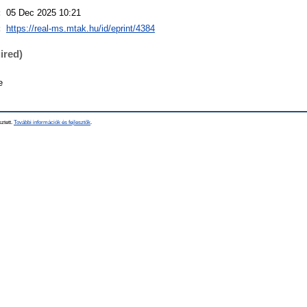
:
05 Dec 2025 10:21
:
https://real-ms.mtak.hu/id/eprint/4384
ired)
e
sztett.
További információk és fejlesztők
.