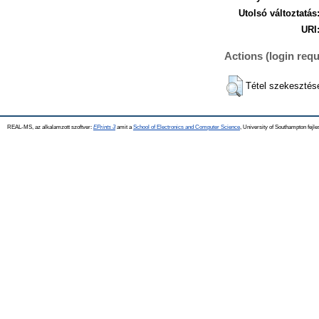
Utolsó változtatás
URI
Actions (login requ
Tétel szekesztés
REAL-MS, az alkalamzott szoftver:
EPrints 3
amit a
School of Electronics and Computer Science
, University of Southampton fejle