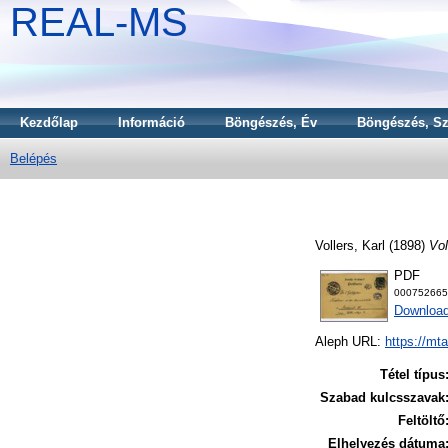
REAL-MS
Kezdőlap
Információ
Böngészés, Év
Böngészés, Sz
Belépés
Vollers, Karl
(1898)
Vol
PDF
000752665
Download
Aleph URL:
https://mt
Tétel típus
Szabad kulcsszavak
Feltöltő
Elhelyezés dátuma