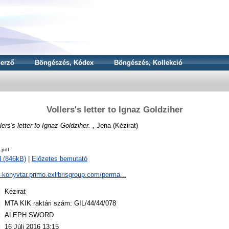
erző
Böngészés, Kódex
Böngészés, Kollekció
Vollers's letter to Ignaz Goldziher
lers's letter to Ignaz Goldziher.
, Jena (Kézirat)
.pdf
 (846kB)
|
Előzetes bemutató
a-konyvtar.primo.exlibrisgroup.com/perma...
:
Kézirat
:
MTA KIK raktári szám: GIL/44/44/078
:
ALEPH SWORD
:
16 Júli 2016 13:15