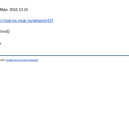
 Márc 2016 13:15
p://real-ms.mtak.hu/id/eprint/437
ired)
e
sztett.
További információk és fejlesztők
.