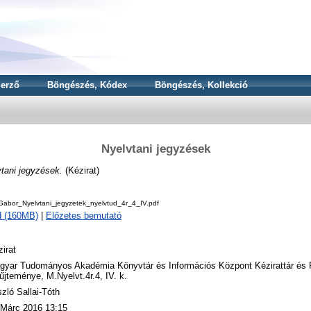
erző
Böngészés, Kódex
Böngészés, Kollekció
Nyelvtani jegyzések
tani jegyzések.
(Kézirat)
Gabor_Nyelvtani_jegyzetek_nyelvtud_4r_4_IV.pdf
d (160MB)
|
Előzetes bemutató
irat
gyar Tudományos Akadémia Könyvtár és Információs Központ Kézirattár és
jteménye, M.Nyelvt.4r.4, IV. k.
zló Sallai-Tóth
 Márc 2016 13:15