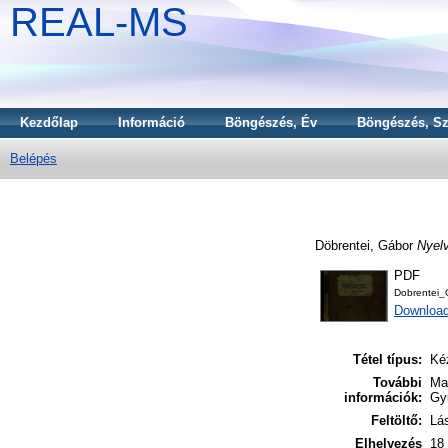
REAL-MS
Kezdőlap
Információ
Böngészés, Év
Böngészés, Sz
Belépés
Döbrentei, Gábor
Nyelv
PDF
Dobrentei_
Downloa
Tétel típus:
Kéz
További
Ma
információk:
Gyű
Feltöltő:
Lás
Elhelyezés
18