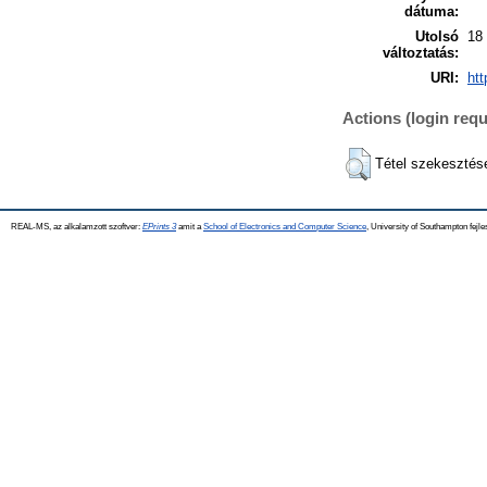
dátuma:
Utolsó
18
változtatás:
URI:
htt
Actions (login requ
Tétel szekesztés
REAL-MS, az alkalamzott szoftver:
EPrints 3
amit a
School of Electronics and Computer Science
, University of Southampton fejle