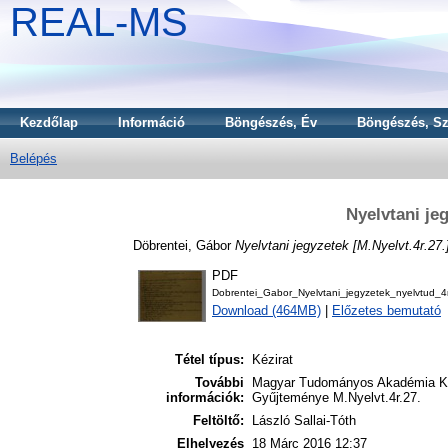
REAL-MS
Kezdőlap
Információ
Böngészés, Év
Böngészés, Sz
Belépés
Nyelvtani jeg
Döbrentei, Gábor
Nyelvtani jegyzetek [M.Nyelvt.4r.27.
PDF
Dobrentei_Gabor_Nyelvtani_jegyzetek_nyelvtud_4
Download (464MB)
|
Előzetes bemutató
Tétel típus:
Kézirat
További
Magyar Tudományos Akadémia Kön
információk:
Gyűjteménye M.Nyelvt.4r.27.
Feltöltő:
László Sallai-Tóth
Elhelyezés
18 Márc 2016 12:37