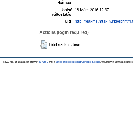
dátuma:
Utolsó
18 Márc 2016 12:37
változtatás:
URI:
http://real-ms.mtak.hu/id/eprint/4
Actions (login required)
Tétel szekesztése
REAL-MS, az alkalamzott szoftver:
EPrints 3
amit a
School of Electronics and Computer Science
, University of Southampton fejle