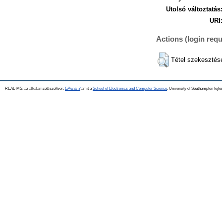
Utolsó változtatás
URI
Actions (login requ
Tétel szekesztés
REAL-MS, az alkalamzott szoftver:
EPrints 3
amit a
School of Electronics and Computer Science
, University of Southampton fejle