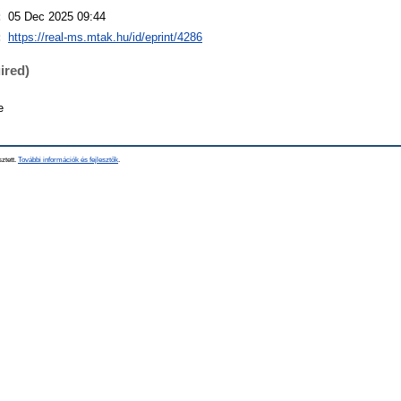
:
05 Dec 2025 09:44
:
https://real-ms.mtak.hu/id/eprint/4286
ired)
e
sztett.
További információk és fejlesztők
.