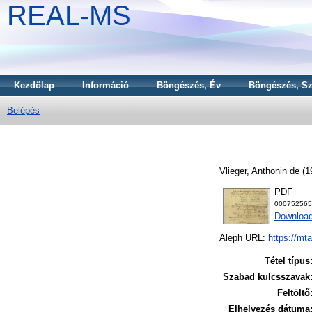
REAL-MS
Kezdőlap
Információ
Böngészés, Év
Böngészés, Sz
Belépés
Vlieger, Anthonin de
(1
PDF
000752565
Download
Aleph URL:
https://mt
Tétel típus
Szabad kulcsszavak
Feltöltő
Elhelyezés dátuma