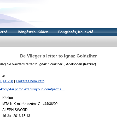
erző
Böngészés, Kódex
Böngészés, Kollekció
De Vlieger's letter to Ignaz Goldziher
902)
De Vlieger's letter to Ignaz Goldziher.
, Adelboden (Kézirat)
.pdf
 (411kB)
|
Előzetes bemutató
a-konyvtar.primo.exlibrisgroup.com/perma...
:
Kézirat
:
MTA KIK raktári szám: GIL/44/36/09
:
ALEPH SWORD
:
16 Júli 2016 13:13