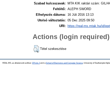
Szabad kulcsszavak:
MTA KIK raktári szám: GIL/4
Feltöltő:
ALEPH SWORD
Elhelyezés dátuma:
16 Júli 2016 13:13
Utolsó változtatás:
05 Dec 2025 09:50
URI:
https://real-ms.mtak.hu/id/epr
Actions (login required)
Tétel szekesztése
REAL-MS, az alkalamzott szoftver:
EPrints 3
amit a
School of Electronics and Computer Science
, University of Southampton fejle