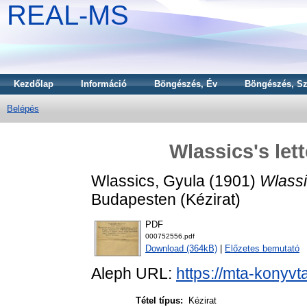
REAL-MS
Kezdőlap
Információ
Böngészés, Év
Böngészés, Sz
Belépés
Wlassics's let
Wlassics, Gyula
(1901)
Wlassi
Budapesten (Kézirat)
PDF
000752556.pdf
Download (364kB)
|
Előzetes bemutató
Aleph URL:
https://mta-konyvt
Tétel típus:
Kézirat