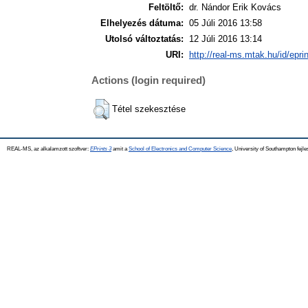
Feltöltő:
dr. Nándor Erik Kovács
Elhelyezés dátuma:
05 Júli 2016 13:58
Utolsó változtatás:
12 Júli 2016 13:14
URI:
http://real-ms.mtak.hu/id/epri
Actions (login required)
Tétel szekesztése
REAL-MS, az alkalamzott szoftver:
EPrints 3
amit a
School of Electronics and Computer Science
, University of Southampton fejle