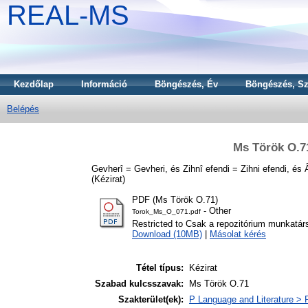
REAL-MS
Kezdőlap
Információ
Böngészés, Év
Böngészés, Sz
Belépés
Ms Török O.71
Gevherî = Gevheri,
és
Zihnî efendi = Zihni efendi,
és
(Kézirat)
PDF (Ms Török O.71)
- Other
Torok_Ms_O_071.pdf
Restricted to Csak a repozitórium munkatár
Download (10MB)
|
Másolat kérés
Tétel típus:
Kézirat
Szabad kulcsszavak:
Ms Török O.71
Szakterület(ek):
P Language and Literature > P