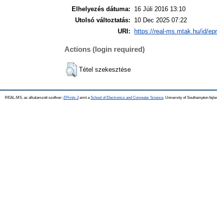
Elhelyezés dátuma:
16 Júli 2016 13:10
Utolsó változtatás:
10 Dec 2025 07:22
URI:
https://real-ms.mtak.hu/id/ep
Actions (login required)
Tétel szekesztése
REAL-MS, az alkalamzott szoftver:
EPrints 3
amit a
School of Electronics and Computer Science
, University of Southampton fejle