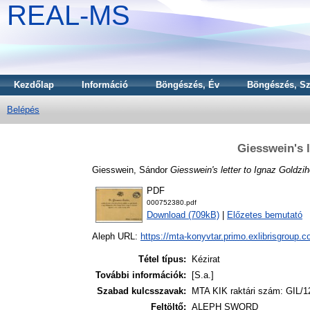
REAL-MS
Kezdőlap
Információ
Böngészés, Év
Böngészés, Sz
Belépés
Giesswein's l
Giesswein, Sándor
Giesswein's letter to Ignaz Goldzih
PDF
000752380.pdf
Download (709kB)
|
Előzetes bemutató
Aleph URL:
https://mta-konyvtar.primo.exlibrisgroup.
Tétel típus:
Kézirat
További információk:
[S.a.]
Szabad kulcsszavak:
MTA KIK raktári szám: GIL/1
Feltöltő:
ALEPH SWORD