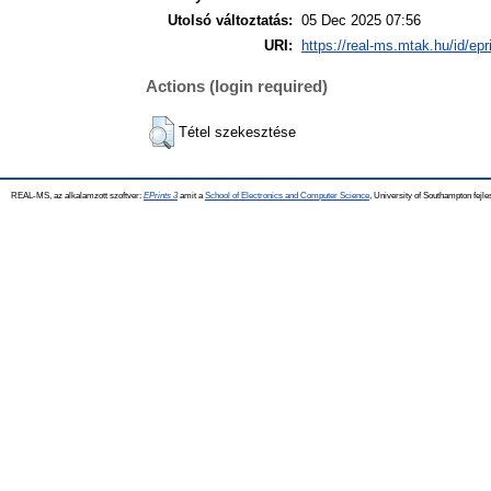
Utolsó változtatás:
05 Dec 2025 07:56
URI:
https://real-ms.mtak.hu/id/epr
Actions (login required)
Tétel szekesztése
REAL-MS, az alkalamzott szoftver:
EPrints 3
amit a
School of Electronics and Computer Science
, University of Southampton fejle