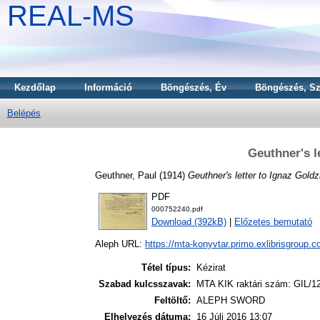
REAL-MS
Kezdőlap
Információ
Böngészés, Év
Böngészés, Sz
Belépés
Geuthner's l
Geuthner, Paul
(1914)
Geuthner's letter to Ignaz Goldz
PDF
000752240.pdf
Download (392kB)
|
Előzetes bemutató
Aleph URL:
https://mta-konyvtar.primo.exlibrisgroup.
Tétel típus:
Kézirat
Szabad kulcsszavak:
MTA KIK raktári szám: GIL/1
Feltöltő:
ALEPH SWORD
Elhelyezés dátuma:
16 Júli 2016 13:07