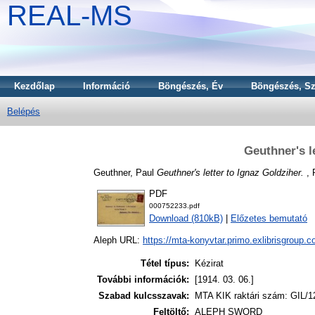
REAL-MS
Kezdőlap
Információ
Böngészés, Év
Böngészés, Sz
Belépés
Geuthner's l
Geuthner, Paul
Geuthner's letter to Ignaz Goldziher.
, 
PDF
000752233.pdf
Download (810kB)
|
Előzetes bemutató
Aleph URL:
https://mta-konyvtar.primo.exlibrisgroup.
Tétel típus:
Kézirat
További információk:
[1914. 03. 06.]
Szabad kulcsszavak:
MTA KIK raktári szám: GIL/1
Feltöltő:
ALEPH SWORD