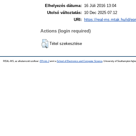
Elhelyezés dátuma:
16 Júli 2016 13:04
Utolsó változtatás:
10 Dec 2025 07:12
URI:
https://real-ms.mtak.hu/id/ep
Actions (login required)
Tétel szekesztése
REAL-MS, az alkalamzott szoftver:
EPrints 3
amit a
School of Electronics and Computer Science
, University of Southampton fejle