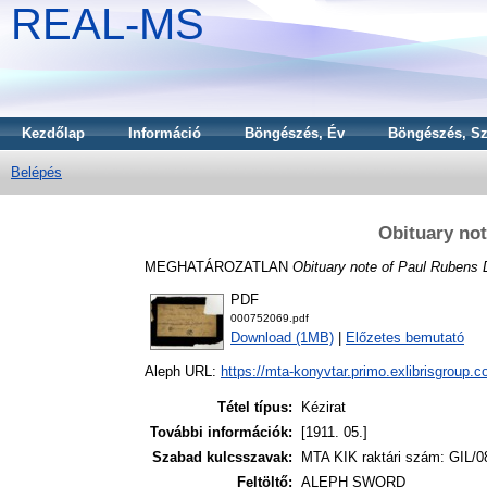
REAL-MS
Kezdőlap
Információ
Böngészés, Év
Böngészés, Sz
Belépés
Obituary no
MEGHATÁROZATLAN
Obituary note of Paul Rubens 
PDF
000752069.pdf
Download (1MB)
|
Előzetes bemutató
Aleph URL:
https://mta-konyvtar.primo.exlibrisgroup.
Tétel típus:
Kézirat
További információk:
[1911. 05.]
Szabad kulcsszavak:
MTA KIK raktári szám: GIL/0
Feltöltő:
ALEPH SWORD