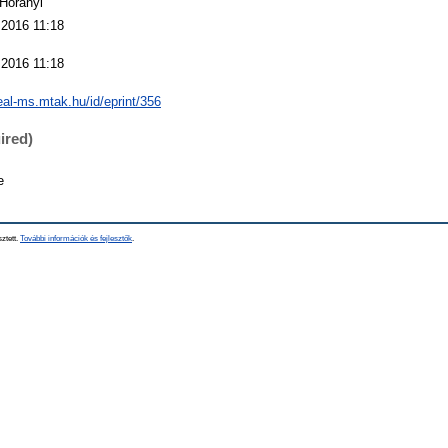
 Horányi
 2016 11:18
 2016 11:18
real-ms.mtak.hu/id/eprint/356
ired)
e
sztett.
További információk és fejlesztők
.