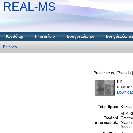
REAL-MS
Kezdőlap
Információ
Böngészés, Év
Böngészés, Sz
Belépés
Ptolemaeus, [Pseudo-]
PDF
K_440.pdf
Downloa
Tétel típus:
Kézirat
MTA KI
További
Graeco
információk:
Akadém
Academ