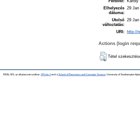
Feltöltő:
Károly
Elhelyezés
29 Jan
dátuma:
Utolsó
29 Jan
változtatás:
URI:
http://
Actions (login requ
Tétel szekesztés
REAL-MS, az alkalamzott szoftver:
EPrints 3
amit a
School of Electronics and Computer Science
, University of Southampton fejle