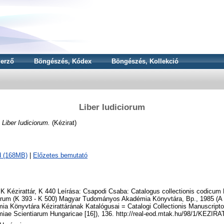
erző
Böngészés, Kódex
Böngészés, Kollekció
Liber Iudiciorum
Liber Iudiciorum.
(Kézirat)
d (168MB)
|
Előzetes bemutató
K Kézirattár, K 440 Leírása: Csapodi Csaba: Catalogus collectionis codicum 
rum (K 393 - K 500) Magyar Tudományos Akadémia Könyvtára, Bp., 1985 (
ia Könyvtára Kézirattárának Katalógusai = Catalogi Collectionis Manuscript
iae Scientiarum Hungaricae [16]), 136. http://real-eod.mtak.hu/98/1/KEZIR