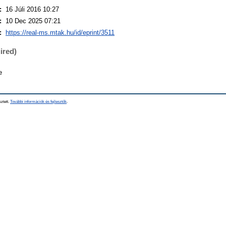
:
16 Júli 2016 10:27
:
10 Dec 2025 07:21
:
https://real-ms.mtak.hu/id/eprint/3511
ired)
e
sztett.
További információk és fejlesztők
.