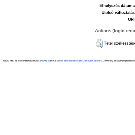
Elhelyezés dátuma
Utolsó változtatás
URI
Actions (login requ
Tétel szekesztés
REAL-MS, az alkalamzott szoftver:
EPrints 3
amit a
School of Electronics and Computer Science
, University of Southampton fejle