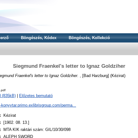
erző
Böngészés, Kódex
Böngészés, Kollekció
Siegmund Fraenkel's letter to Ignaz Goldziher
egmund Fraenkel's letter to Ignaz Goldziher.
, [Bad Harzburg] (Kézirat)
.pdf
 (835kB)
|
Előzetes bemutató
a-konyvtar.primo.exlibrisgroup.com/perma...
:
Kézirat
:
[1902. 08. 13.]
:
MTA KIK raktári szám: GIL/10/30/098
:
ALEPH SWORD