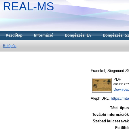
REAL-MS
Kezdőlap
Információ
Böngészés, Év
Böngészés, Sz
Belépés
Fraenkel, Siegmund
Si
PDF
000751757
Download
Aleph URL:
https://mt
Tétel típus
További információk
Szabad kulcsszavak
Feltöltő