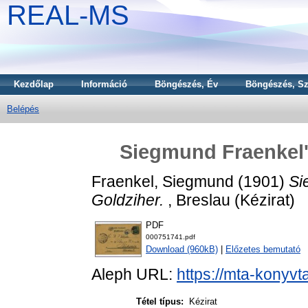
REAL-MS
Kezdőlap
Információ
Böngészés, Év
Böngészés, Sz
Belépés
Siegmund Fraenkel's
Fraenkel, Siegmund
(1901)
Si
Goldziher.
, Breslau (Kézirat)
PDF
000751741.pdf
Download (960kB)
|
Előzetes bemutató
Aleph URL:
https://mta-konyvt
Tétel típus:
Kézirat