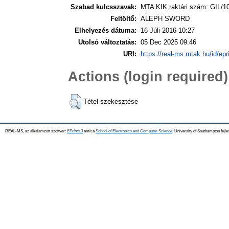
Szabad kulcsszavak:
MTA KIK raktári szám: GIL/1
Feltöltő:
ALEPH SWORD
Elhelyezés dátuma:
16 Júli 2016 10:27
Utolsó változtatás:
05 Dec 2025 09:46
URI:
https://real-ms.mtak.hu/id/epr
Actions (login required)
Tétel szekesztése
REAL-MS, az alkalamzott szoftver:
EPrints 3
amit a
School of Electronics and Computer Science
, University of Southampton fejle