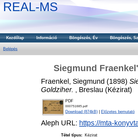
REAL-MS
Kezdőlap
Információ
Böngészés, Év
Böngészés, Sz
Belépés
Siegmund Fraenkel's
Fraenkel, Siegmund
(1898)
Si
Goldziher.
, Breslau (Kézirat)
PDF
000751685.pdf
Download (874kB)
|
Előzetes bemutató
Aleph URL:
https://mta-konyvt
Tétel típus:
Kézirat