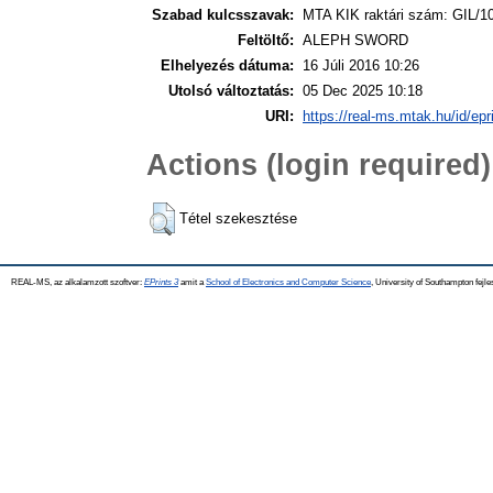
Szabad kulcsszavak:
MTA KIK raktári szám: GIL/1
Feltöltő:
ALEPH SWORD
Elhelyezés dátuma:
16 Júli 2016 10:26
Utolsó változtatás:
05 Dec 2025 10:18
URI:
https://real-ms.mtak.hu/id/epr
Actions (login required)
Tétel szekesztése
REAL-MS, az alkalamzott szoftver:
EPrints 3
amit a
School of Electronics and Computer Science
, University of Southampton fejle