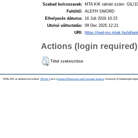
Szabad kulcsszavak:
MTA KIK raktári szám: GIL/1
Feltöltő:
ALEPH SWORD
Elhelyezés dátuma:
16 Júli 2016 10:23
Utolsó változtatás:
09 Dec 2025 12:21
URI:
https://real-ms.mtak.hu/id/epr
Actions (login required)
Tétel szekesztése
REAL-MS, az alkalamzott szoftver:
EPrints 3
amit a
School of Electronics and Computer Science
, University of Southampton fejle