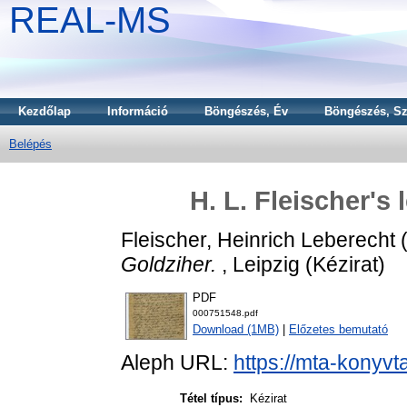
REAL-MS
Kezdőlap
Információ
Böngészés, Év
Böngészés, Sz
Belépés
H. L. Fleischer's 
Fleischer, Heinrich Leberecht
Goldziher.
, Leipzig (Kézirat)
PDF
000751548.pdf
Download (1MB)
|
Előzetes bemutató
Aleph URL:
https://mta-konyvt
Tétel típus:
Kézirat