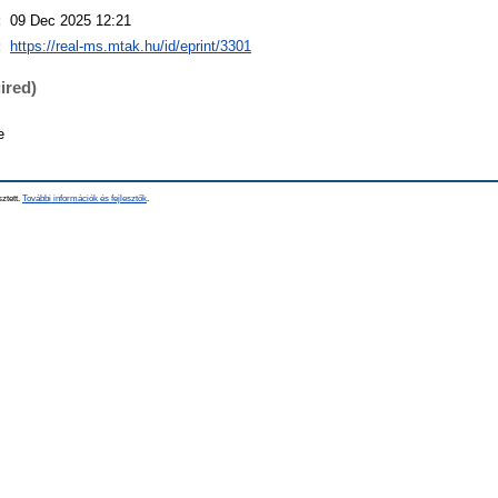
:
09 Dec 2025 12:21
:
https://real-ms.mtak.hu/id/eprint/3301
ired)
e
sztett.
További információk és fejlesztők
.