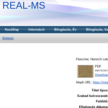
REAL-MS
Kezdőlap
Információ
Böngészés, Év
Böngészés, Sz
Belépés
Fleischer, Heinrich Le
PDF
000751547
Downloa
Aleph URL:
https://mt
Tétel típus
Szabad kulcsszavak
Feltöltő
Elhelyezés dátuma