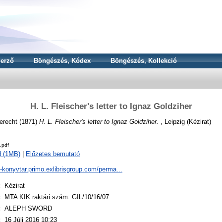
erző
Böngészés, Kódex
Böngészés, Kollekció
H. L. Fleischer's letter to Ignaz Goldziher
berecht
(1871)
H. L. Fleischer's letter to Ignaz Goldziher.
, Leipzig (Kézirat)
.pdf
d (1MB)
|
Előzetes bemutató
a-konyvtar.primo.exlibrisgroup.com/perma...
:
Kézirat
:
MTA KIK raktári szám: GIL/10/16/07
:
ALEPH SWORD
:
16 Júli 2016 10:23