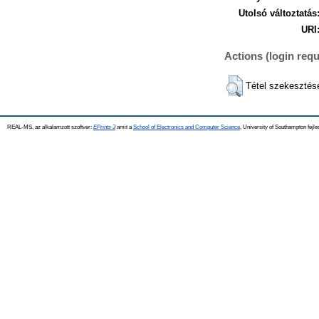
Utolsó változtatás
URI
Actions (login requ
Tétel szekesztés
REAL-MS, az alkalamzott szoftver:
EPrints 3
amit a
School of Electronics and Computer Science
, University of Southampton fejle