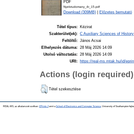
PDF
Nyelvtudomany_4r_15.pdf
Download (309MB)
|
Előzetes bemutató
Tétel típus:
Kézirat
Szakterület(ek):
C Auxiliary Sciences of Histor
Feltöltő:
János Acsai
Elhelyezés dátuma:
28 Máj 2026 14:09
Utolsó változtatás:
28 Máj 2026 14:09
URI:
https://real-ms.mtak.hu/id/epri
Actions (login required)
Tétel szekesztése
REAL-MS, az alkalamzott szoftver:
EPrints 3
amit a
School of Electronics and Computer Science
, University of Southampton fejle