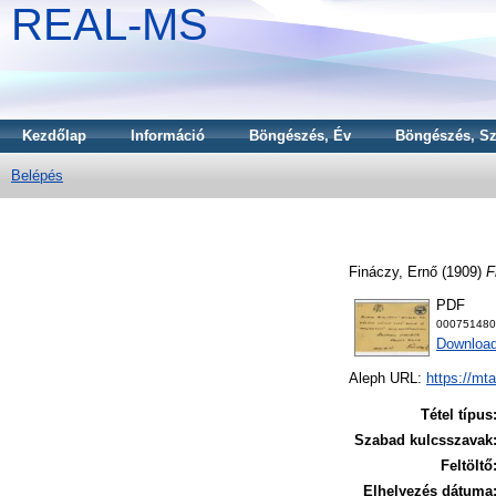
REAL-MS
Kezdőlap
Információ
Böngészés, Év
Böngészés, Sz
Belépés
Fináczy, Ernő
(1909)
F
PDF
000751480
Download
Aleph URL:
https://mt
Tétel típus
Szabad kulcsszavak
Feltöltő
Elhelyezés dátuma