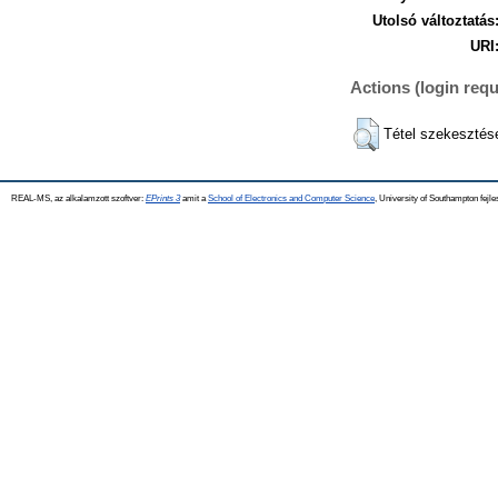
Utolsó változtatás
URI
Actions (login requ
Tétel szekesztés
REAL-MS, az alkalamzott szoftver:
EPrints 3
amit a
School of Electronics and Computer Science
, University of Southampton fejle