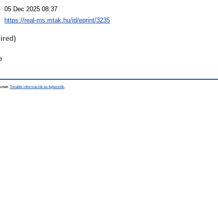
:
05 Dec 2025 08:37
:
https://real-ms.mtak.hu/id/eprint/3235
ired)
e
sztett.
További információk és fejlesztők
.