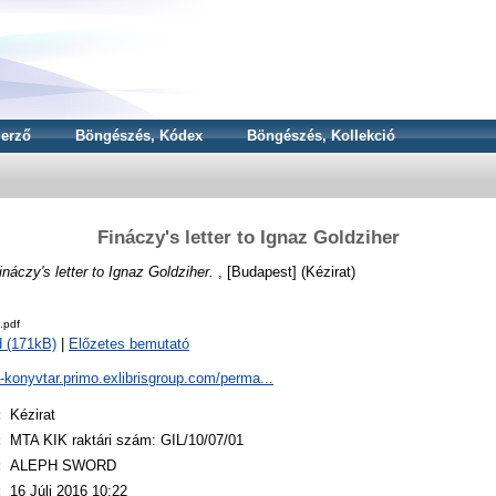
erző
Böngészés, Kódex
Böngészés, Kollekció
Fináczy's letter to Ignaz Goldziher
ináczy's letter to Ignaz Goldziher.
, [Budapest] (Kézirat)
.pdf
 (171kB)
|
Előzetes bemutató
a-konyvtar.primo.exlibrisgroup.com/perma...
:
Kézirat
:
MTA KIK raktári szám: GIL/10/07/01
:
ALEPH SWORD
:
16 Júli 2016 10:22