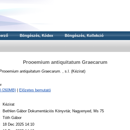
erző
Böngészés, Kódex
Böngészés, Kollekció
Prooemium antiquitatum Graecarum
Prooemium antiquitatum Graecarum.
, s.l. (Kézirat)
f
d (260MB)
|
Előzetes bemutató
:
Kézirat
:
Bethlen Gábor Dokumentációs Könyvtár, Nagyenyed, Ms 75
:
Tóth Gábor
:
18 Dec 2025 14:10