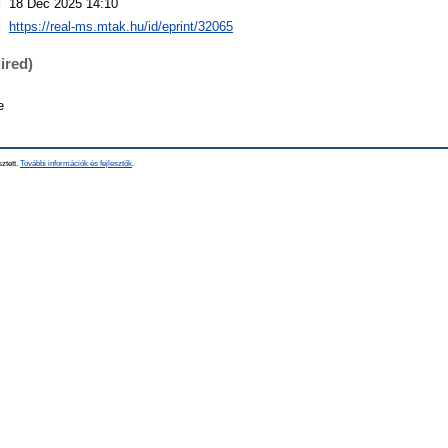
:
18 Dec 2025 14:10
:
https://real-ms.mtak.hu/id/eprint/32065
ired)
e
sztett.
További információk és fejlesztők
.