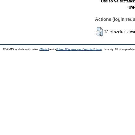
Utolsó változtatás
URI
Actions (login requ
Tétel szekesztés
REAL-MS, az alkalamzott szoftver:
EPrints 3
amit a
School of Electronics and Computer Science
, University of Southampton fejle