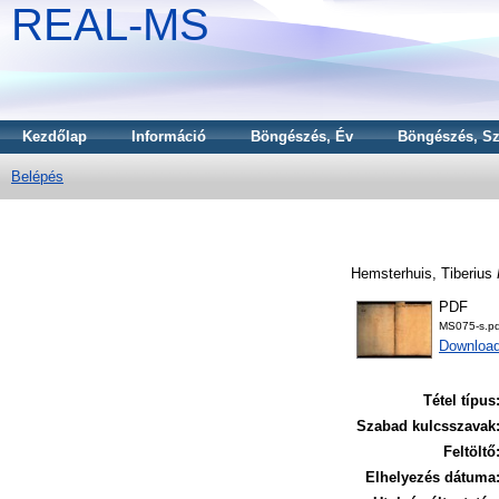
REAL-MS
Kezdőlap
Információ
Böngészés, Év
Böngészés, Sz
Belépés
Hemsterhuis, Tiberius
PDF
MS075-s.pd
Downloa
Tétel típus
Szabad kulcsszavak
Feltöltő
Elhelyezés dátuma