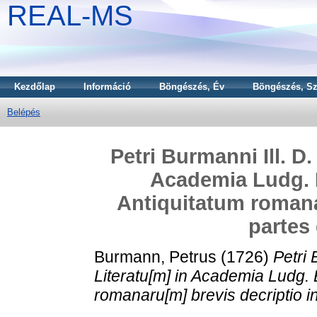
REAL-MS
Kezdőlap
Információ
Böngészés, Év
Böngészés, Sz
Belépés
Petri Burmanni Ill. 
Academia Ludg. B
Antiquitatum romanar
partes 
Burmann, Petrus
(1726)
Petri
Literatu[m] in Academia Ludg. B
romanaru[m] brevis decriptio in