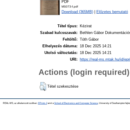
PDF
MS073-f.pdf
Download (365MB)
|
Előzetes bemutató
Tétel típus:
Kézirat
Szabad kulcsszavak:
Bethlen Gábor Dokumentáció
Feltöltő:
Tóth Gábor
Elhelyezés dátuma:
18 Dec 2025 14:21
Utolsó változtatás:
18 Dec 2025 14:21
URI:
https://real-ms.mtak.hu/id/epr
Actions (login required)
Tétel szekesztése
REAL-MS, az alkalamzott szoftver:
EPrints 3
amit a
School of Electronics and Computer Science
, University of Southampton fejle