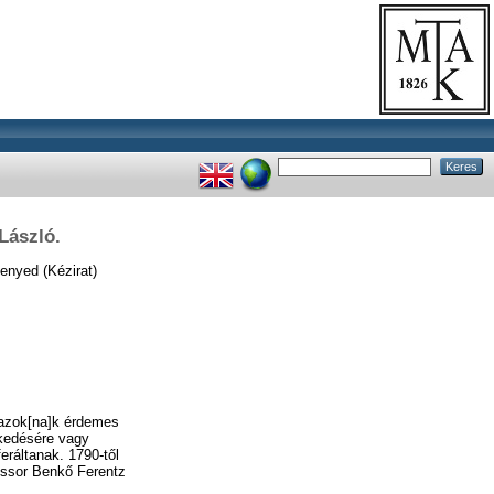
László.
enyed (Kézirat)
 azok[na]k érdemes
kedésére vagy
eráltanak. 1790-től
fessor Benkő Ferentz