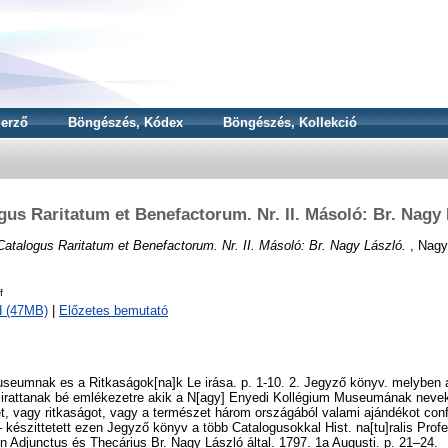
erző
Böngészés, Kódex
Böngészés, Kollekció
gus Raritatum et Benefactorum. Nr. II. Másoló: Br. Nagy 
Catalogus Raritatum et Benefactorum. Nr. II. Másoló: Br. Nagy László.
, Nagy
f
d (47MB)
|
Előzetes bemutató
useumnak es a Ritkaságok[na]k Le irása. p. 1-10. 2. Jegyző könyv. melyben
 irattanak bé emlékezetre akik a N[agy] Enyedi Kollégium Museumának neve
t, vagy ritkaságot, vagy a természet három országából valami ajándékot conf
– készittetett ezen Jegyző könyv a több Catalogusokkal Hist. na[tu]ralis Pro
n Adjunctus és Thecárius Br. Nagy László által. 1797. 1a Augusti. p. 21–24.