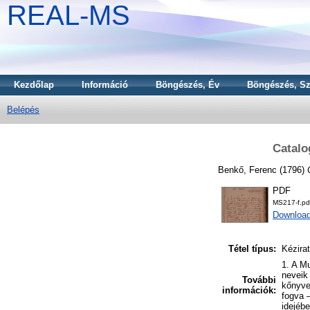
REAL-MS
Kezdőlap
Információ
Böngészés, Év
Böngészés, Sz
Belépés
Catalo
Benkő, Ferenc
(1796)
PDF
MS217-f.pd
Downloa
Tétel típus:
Kézirat
1. A M
neveik
További
kőnyve
információk:
fogva 
idejébe