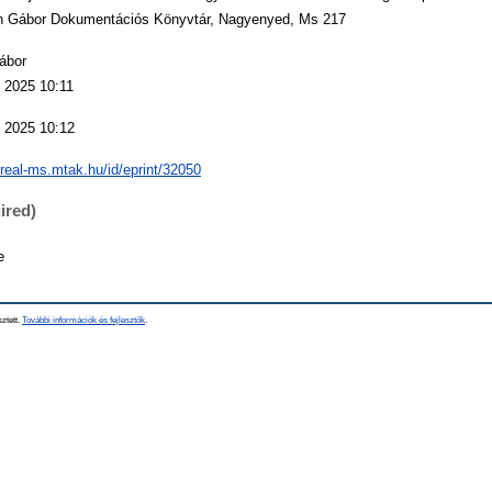
n Gábor Dokumentációs Könyvtár, Nagyenyed, Ms 217
ábor
 2025 10:11
 2025 10:12
/real-ms.mtak.hu/id/eprint/32050
ired)
e
sztett.
További információk és fejlesztők
.