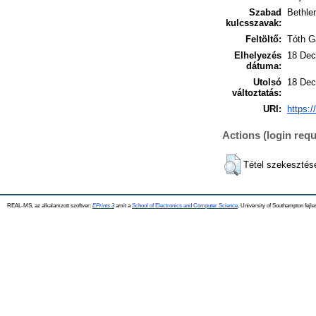
Szabad
Bethle
kulcsszavak:
Feltöltő:
Tóth G
Elhelyezés
18 Dec
dátuma:
Utolsó
18 Dec
változtatás:
URI:
https:/
Actions (login requ
Tétel szekesztés
REAL-MS, az alkalamzott szoftver:
EPrints 3
amit a
School of Electronics and Computer Science
, University of Southampton fejle