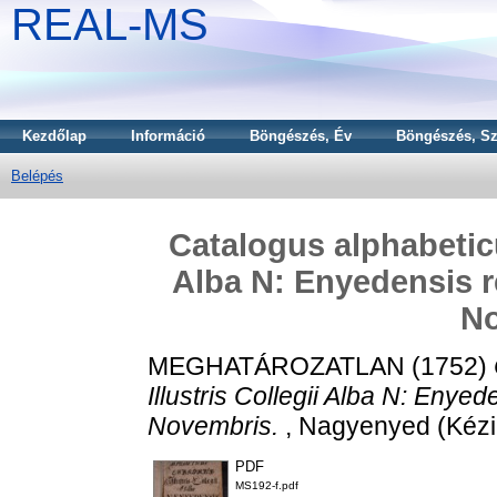
REAL-MS
Kezdőlap
Információ
Böngészés, Év
Böngészés, Sz
Belépés
Catalogus alphabeticu
Alba N: Enyedensis 
N
MEGHATÁROZATLAN (1752)
Illustris Collegii Alba N: Eny
Novembris.
, Nagyenyed (Kézi
PDF
MS192-f.pdf