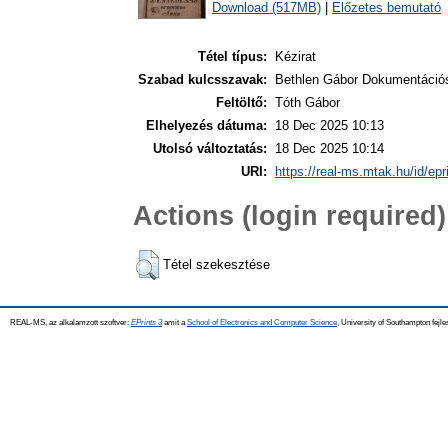
Download (517MB)
|
Előzetes bemutató
Tétel típus:
Kézirat
Szabad kulcsszavak:
Bethlen Gábor Dokumentáció
Feltöltő:
Tóth Gábor
Elhelyezés dátuma:
18 Dec 2025 10:13
Utolsó változtatás:
18 Dec 2025 10:14
URI:
https://real-ms.mtak.hu/id/epr
Actions (login required)
Tétel szekesztése
REAL-MS, az alkalamzott szoftver:
EPrints 3
amit a
School of Electronics and Computer Science
, University of Southampton fejle