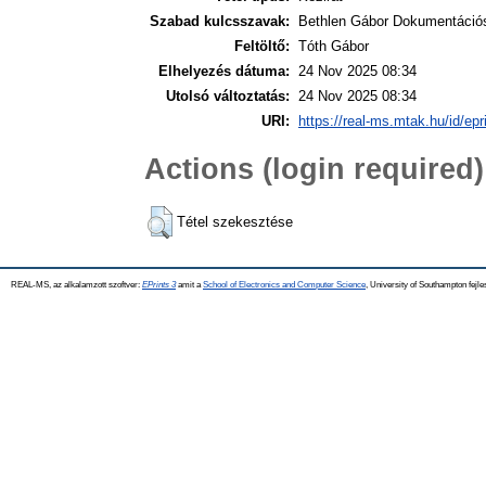
Szabad kulcsszavak:
Bethlen Gábor Dokumentáció
Feltöltő:
Tóth Gábor
Elhelyezés dátuma:
24 Nov 2025 08:34
Utolsó változtatás:
24 Nov 2025 08:34
URI:
https://real-ms.mtak.hu/id/epr
Actions (login required)
Tétel szekesztése
REAL-MS, az alkalamzott szoftver:
EPrints 3
amit a
School of Electronics and Computer Science
, University of Southampton fejle