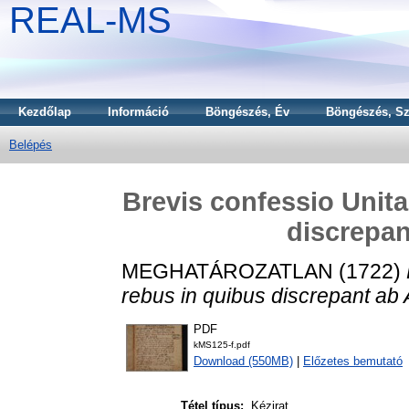
REAL-MS
Kezdőlap
Információ
Böngészés, Év
Böngészés, Sz
Belépés
Brevis confessio Unita
discrepan
MEGHATÁROZATLAN (1722)
rebus in quibus discrepant ab 
PDF
kMS125-f.pdf
Download (550MB)
|
Előzetes bemutató
Tétel típus:
Kézirat