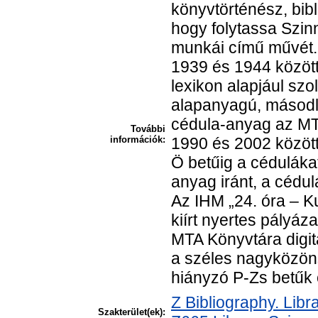
könyvtörténész, bibl
hogy folytassa Szin
munkái című művét. 
1939 és 1944 között 
lexikon alapjául szo
alapanyagú, másodla
cédula-anyag az MTA
További
információk:
1990 és 2002 között
Ö betűig a cédulákat
anyag iránt, a cédu
Az IHM „24. óra – Ku
kiírt nyertes pályáz
MTA Könyvtára digita
a széles nagyközön
hiányzó P-Zs betűk 
Z Bibliography. Lib
Szakterület(ek):