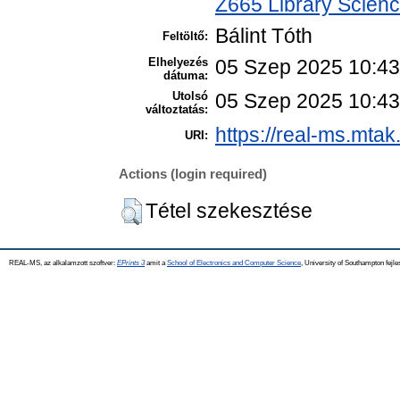
Z665 Library Scienc
Bálint Tóth
Feltöltő:
Elhelyezés
05 Szep 2025 10:43
dátuma:
Utolsó
05 Szep 2025 10:43
változtatás:
https://real-ms.mtak
URI:
Actions (login required)
Tétel szekesztése
REAL-MS, az alkalamzott szoftver:
EPrints 3
amit a
School of Electronics and Computer Science
, University of Southampton fejle