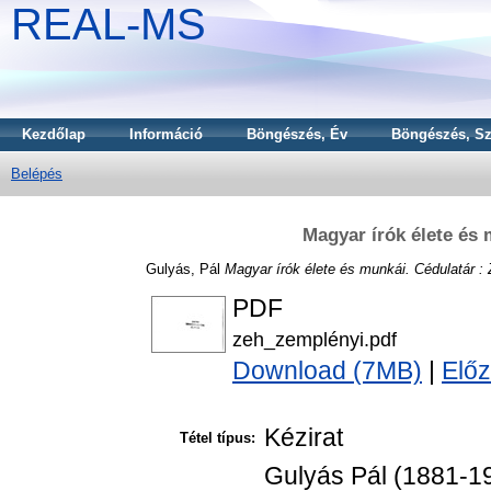
REAL-MS
Kezdőlap
Információ
Böngészés, Év
Böngészés, Sz
Belépés
Magyar írók élete és
Gulyás, Pál
Magyar írók élete és munkái. Cédulatár :
PDF
zeh_zemplényi.pdf
Download (7MB)
|
Előz
Kézirat
Tétel típus:
Gulyás Pál (1881-19