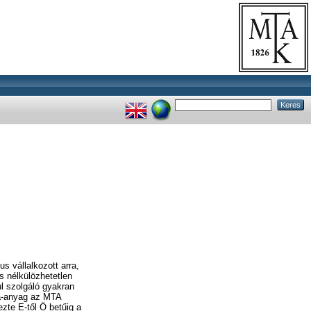
s vállalkozott arra,
s nélkülözhetetlen
ul szolgáló gyakran
la-anyag az MTA
ezte E-től Ö betűig a