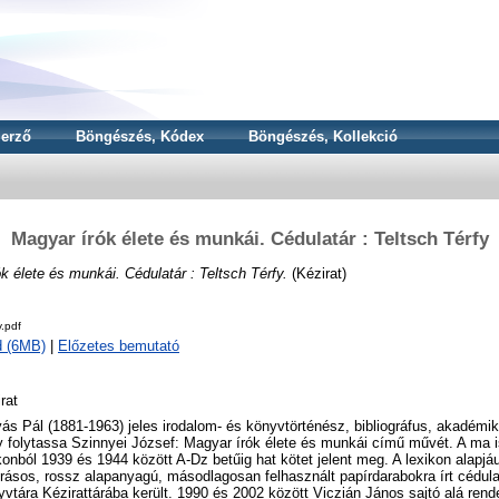
erző
Böngészés, Kódex
Böngészés, Kollekció
Magyar írók élete és munkái. Cédulatár : Teltsch Térfy
k élete és munkái. Cédulatár : Teltsch Térfy.
(Kézirat)
y.pdf
d (6MB)
|
Előzetes bemutató
rat
ás Pál (1881-1963) jeles irodalom- és könyvtörténész, bibliográfus, akadémiku
 folytassa Szinnyei József: Magyar írók élete és munkái című művét. A ma i
konból 1939 és 1944 között A-Dz betűig hat kötet jelent meg. A lexikon alapjá
rásos, rossz alapanyagú, másodlagosan felhasznált papírdarabokra írt cédu
vtára Kézirattárába került. 1990 és 2002 között Viczián János sajtó alá rend