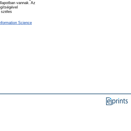
állapotban vannak. Az
egítségével
a széles
Information Science