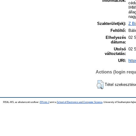
információk:
cédu
IHM 
álla
nagy
Szakterület(ek):
Z Bi
Feltöltő:
Báli
Elhelyezés
02 
dátuma:
Utolsó
02 
változtatás:
URI:
http
Actions (login requ
Tétel szekesztés
REAL-MS, az alkalamzott szoftver:
EPrints 3
amit a
School of Electronics and Computer Science
, University of Southampton fejle