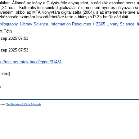
lákat. Állandó az igény a Gulyás-féle anyag iránt, a cédulák azonban rossz 
„24. óra – Kulturális kincseink digitalizálása” címen kiírt nyertes pályázata s
gvédelmi okból az MTA Könyvtára digitalizálta (2004), s az internetre feltéve 
közönség számára hozzáférhetővé tette a hiányzó P-Zs betűk céduláit.
bliography. Library Science. Information Resources > Z665 Library Science. 
nt Tóth
Szep 2025 07:53
Szep 2025 07:53
s://real-ms.mtak.hu/id/eprint/31431
ired)
e
sztett.
További információk és fejlesztők
.