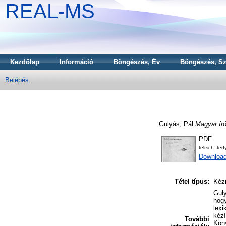
REAL-MS
Kezdőlap
Információ
Böngészés, Év
Böngészés, Sz
Belépés
Gulyás, Pál
Magyar író
PDF
teltsch_terf
Downloa
Tétel típus:
Kézi
Guly
hogy
lexi
kézí
További
Köny