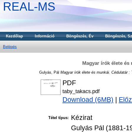
REAL-MS
Kezdőlap
Információ
Böngészés, Év
Böngészés, Sz
Belépés
Magyar írók élete és
Gulyás, Pál
Magyar írók élete és munkái. Cédulatár :
PDF
taby_takacs.pdf
Download (6MB)
|
Előz
Kézirat
Tétel típus:
Gulyás Pál (1881-19