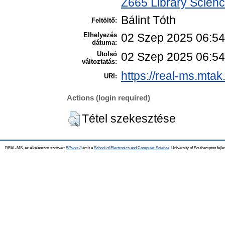
Z665 Library Scienc
Bálint Tóth
Feltöltő:
Elhelyezés
02 Szep 2025 06:54
dátuma:
Utolsó
02 Szep 2025 06:54
változtatás:
https://real-ms.mtak
URI:
Actions (login required)
Tétel szekesztése
REAL-MS, az alkalamzott szoftver:
EPrints 3
amit a
School of Electronics and Computer Science
, University of Southampton fejle