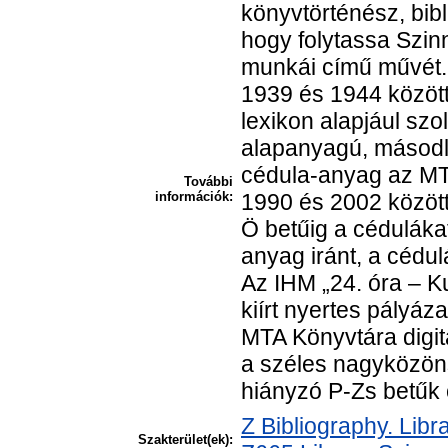
könyvtörténész, bibl
hogy folytassa Szin
munkái című művét. 
1939 és 1944 között 
lexikon alapjául szo
alapanyagú, másodla
cédula-anyag az MTA
További
információk:
1990 és 2002 között
Ö betűig a cédulákat
anyag iránt, a cédu
Az IHM „24. óra – Ku
kiírt nyertes pályáz
MTA Könyvtára digita
a széles nagyközön
hiányzó P-Zs betűk 
Z Bibliography. Lib
Szakterület(ek):