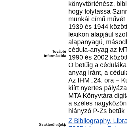
könyvtörténész, bibl
hogy folytassa Szin
munkái című művét. 
1939 és 1944 között 
lexikon alapjául szo
alapanyagú, másodla
cédula-anyag az MTA
További
információk:
1990 és 2002 között
Ö betűig a cédulákat
anyag iránt, a cédu
Az IHM „24. óra – Ku
kiírt nyertes pályáz
MTA Könyvtára digita
a széles nagyközön
hiányzó P-Zs betűk 
Z Bibliography. Lib
Szakterület(ek):