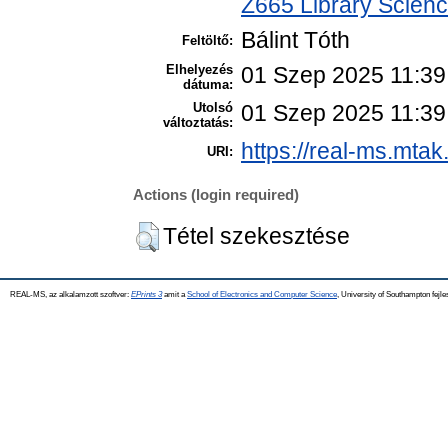
Z665 Library Scienc
Bálint Tóth
Feltöltő:
Elhelyezés
01 Szep 2025 11:39
dátuma:
Utolsó
01 Szep 2025 11:39
változtatás:
https://real-ms.mtak
URI:
Actions (login required)
Tétel szekesztése
REAL-MS, az alkalamzott szoftver:
EPrints 3
amit a
School of Electronics and Computer Science
, University of Southampton fejle