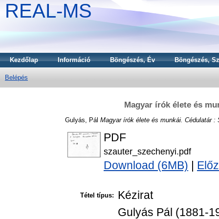
REAL-MS
Kezdőlap
Információ
Böngészés, Év
Böngészés, Sz
Belépés
Magyar írók élete és mu
Gulyás, Pál
Magyar írók élete és munkái. Cédulatár :
PDF
szauter_szechenyi.pdf
Download (6MB)
|
Előz
Kézirat
Tétel típus:
Gulyás Pál (1881-19