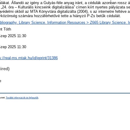
lákat. Állandó az igény a Gulyás-féle anyag iránt, a cédulák azonban rossz 
„24. óra – Kulturális kincseink digitalizálása” címen kiírt nyertes pályázata s
gvédelmi okból az MTA Könyvtára digitalizálta (2004), s az internetre feltéve 
közönség számára hozzáférhetővé tette a hiányzó P-Zs betűk céduláit.
bliography. Library Science. Information Resources > Z665 Library Science. 
nt Tóth
Szep 2025 11:30
Szep 2025 11:30
s://real-ms.mtak.hu/id/eprint/31386
ired)
e
sztett.
További információk és fejlesztők
.