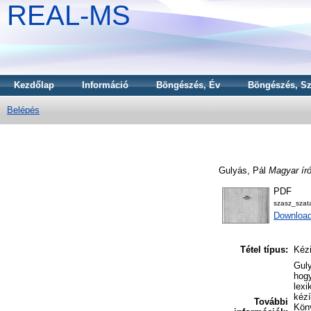
REAL-MS
Kezdőlap
Információ
Böngészés, Év
Böngészés, Sz
Belépés
Gulyás, Pál
Magyar író
PDF
szasz_szata
Downloa
Tétel típus:
Kézi
Guly
hogy
lexi
kézí
További
Köny