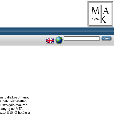
s vállalkozott arra,
s nélkülözhetetlen
ul szolgáló gyakran
la-anyag az MTA
ezte E-től Ö betűig a