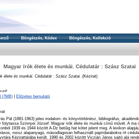
erző
Böngészés, Kódex
Böngészés, Kollekció
Magyar írók élete és munkái. Cédulatár : Szász Szatai
k élete és munkái. Cédulatár : Szász Szatai.
(Kézirat)
i.pdf
d (7MB)
|
Előzetes bemutató
rat
ás Pál (1881-1963) jeles irodalom- és könyvtörténész, bibliográfus, akadémiku
 folytassa Szinnyei József: Magyar írók élete és munkái című művét. A ma i
konból 1939 és 1944 között A-Dz betűig hat kötet jelent meg. A lexikon alapjá
rásos, rossz alapanyagú, másodlagosan felhasznált papírdarabokra írt cédu
vtára Kézirattárába került. 1990 és 2002 között Viczián János sajtó alá rend