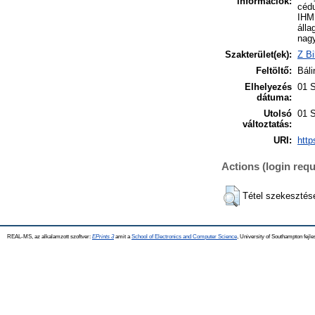
információk:
cédu
IHM 
álla
nagy
Szakterület(ek):
Z Bi
Feltöltő:
Báli
Elhelyezés
01 
dátuma:
Utolsó
01 
változtatás:
URI:
http
Actions (login requ
Tétel szekesztés
REAL-MS, az alkalamzott szoftver:
EPrints 3
amit a
School of Electronics and Computer Science
, University of Southampton fejle