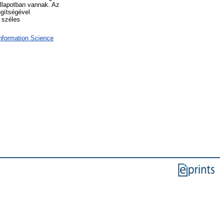
állapotban vannak. Az
egítségével
a széles
Information Science