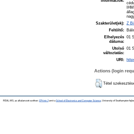
információk:
cédu
IHM 
álla
nagy
Szakterület(ek):
Z Bi
Feltöltő:
Báli
Elhelyezés
01 
dátuma:
Utolsó
01 
változtatás:
URI:
http
Actions (login requ
Tétel szekesztés
REAL-MS, az alkalamzott szoftver:
EPrints 3
amit a
School of Electronics and Computer Science
, University of Southampton fejle