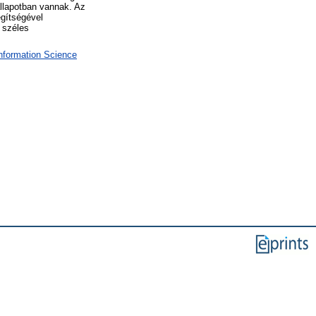
állapotban vannak. Az
egítségével
a széles
Information Science