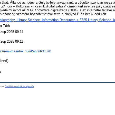
lákat. Állandó az igény a Gulyás-féle anyag iránt, a cédulák azonban rossz 
„24. óra – Kulturális kincseink digitalizálása” címen kiírt nyertes pályázata s
gvédelmi okból az MTA Könyvtára digitalizálta (2004), s az internetre feltéve 
közönség számára hozzáférhetővé tette a hiányzó P-Zs betűk céduláit.
bliography. Library Science. Information Resources > Z665 Library Science. 
nt Tóth
Szep 2025 09:11
Szep 2025 09:11
s://real-ms.mtak.hu/id/eprint/31378
ired)
e
sztett.
További információk és fejlesztők
.