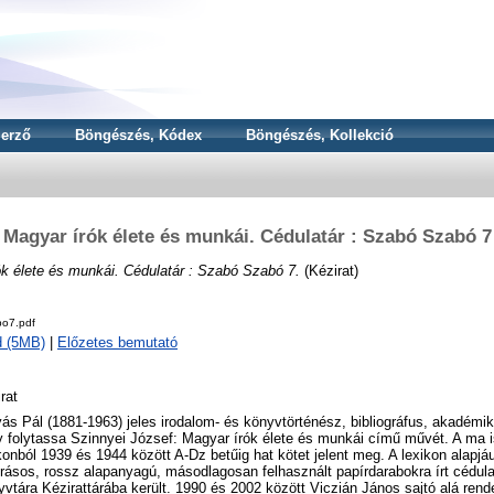
erző
Böngészés, Kódex
Böngészés, Kollekció
Magyar írók élete és munkái. Cédulatár : Szabó Szabó 7
k élete és munkái. Cédulatár : Szabó Szabó 7.
(Kézirat)
o7.pdf
d (5MB)
|
Előzetes bemutató
rat
ás Pál (1881-1963) jeles irodalom- és könyvtörténész, bibliográfus, akadémiku
 folytassa Szinnyei József: Magyar írók élete és munkái című művét. A ma i
konból 1939 és 1944 között A-Dz betűig hat kötet jelent meg. A lexikon alapjá
rásos, rossz alapanyagú, másodlagosan felhasznált papírdarabokra írt cédu
vtára Kézirattárába került. 1990 és 2002 között Viczián János sajtó alá rend