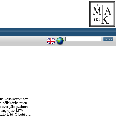
s vállalkozott arra,
s nélkülözhetetlen
ul szolgáló gyakran
la-anyag az MTA
ezte E-től Ö betűig a