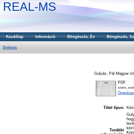
REAL-MS
Kezdőlap
Információ
Böngészés, Év
Böngészés, Sz
Belépés
Gulyás, Pál
Magyar író
PDF
szabo_szab
Downloa
Tétel típus:
Kézi
Guly
hogy
lexi
kézí
További
Köny