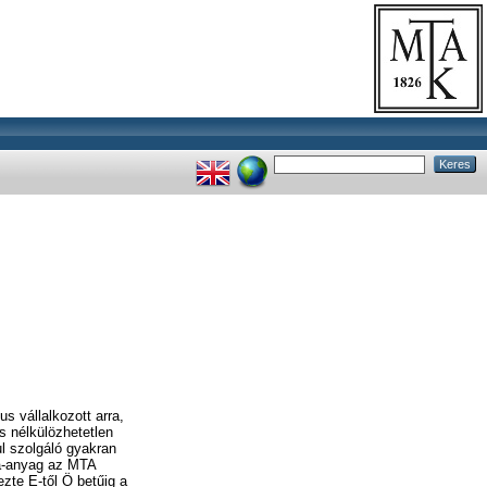
s vállalkozott arra,
s nélkülözhetetlen
ul szolgáló gyakran
la-anyag az MTA
ezte E-től Ö betűig a