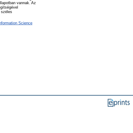
állapotban vannak. Az
egítségével
a széles
Information Science