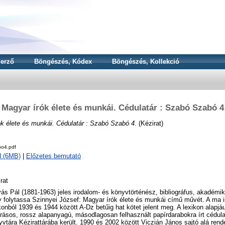
erző
Böngészés, Kódex
Böngészés, Kollekció
Magyar írók élete és munkái. Cédulatár : Szabó Szabó 4
k élete és munkái. Cédulatár : Szabó Szabó 4.
(Kézirat)
o4.pdf
d (6MB)
|
Előzetes bemutató
rat
ás Pál (1881-1963) jeles irodalom- és könyvtörténész, bibliográfus, akadémiku
 folytassa Szinnyei József: Magyar írók élete és munkái című művét. A ma i
konból 1939 és 1944 között A-Dz betűig hat kötet jelent meg. A lexikon alapjá
rásos, rossz alapanyagú, másodlagosan felhasznált papírdarabokra írt cédu
vtára Kézirattárába került. 1990 és 2002 között Viczián János sajtó alá rend