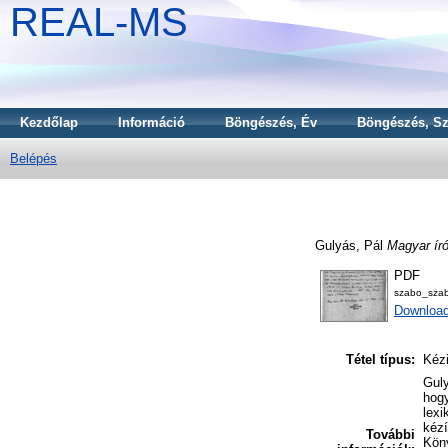
REAL-MS
Kezdőlap
Információ
Böngészés, Év
Böngészés, Sz
Belépés
Gulyás, Pál
Magyar író
PDF
szabo_szab
Downloa
Tétel típus:
Kézi
Guly
hogy
lexi
kézí
További
Köny