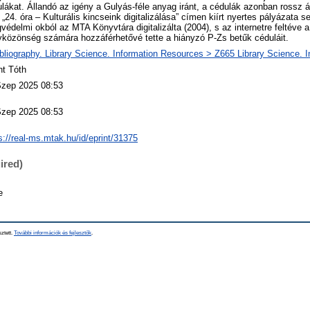
lákat. Állandó az igény a Gulyás-féle anyag iránt, a cédulák azonban rossz 
„24. óra – Kulturális kincseink digitalizálása” címen kiírt nyertes pályázata s
gvédelmi okból az MTA Könyvtára digitalizálta (2004), s az internetre feltéve 
közönség számára hozzáférhetővé tette a hiányzó P-Zs betűk céduláit.
bliography. Library Science. Information Resources > Z665 Library Science. 
nt Tóth
Szep 2025 08:53
Szep 2025 08:53
s://real-ms.mtak.hu/id/eprint/31375
ired)
e
sztett.
További információk és fejlesztők
.