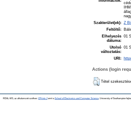
információk:
cédu
IHM 
álla
nagy
Szakterület(ek):
Z Bi
Feltöltő:
Báli
Elhelyezés
01 
dátuma:
Utolsó
01 
változtatás:
URI:
http
Actions (login requ
Tétel szekesztés
REAL-MS, az alkalamzott szoftver:
EPrints 3
amit a
School of Electronics and Computer Science
, University of Southampton fejle