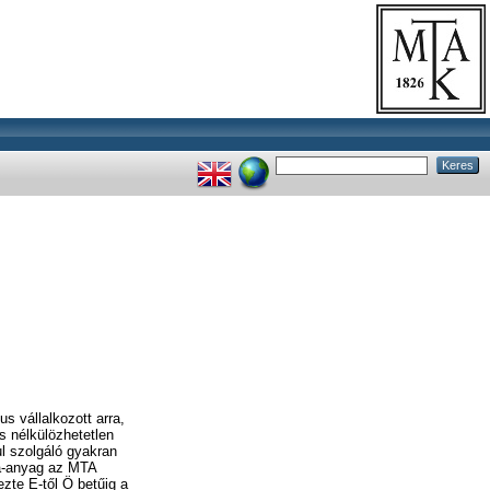
s vállalkozott arra,
s nélkülözhetetlen
ul szolgáló gyakran
la-anyag az MTA
ezte E-től Ö betűig a