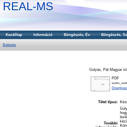
REAL-MS
Kezdőlap
Információ
Böngészés, Év
Böngészés, Sz
Belépés
Gulyás, Pál
Magyar író
PDF
szabo_szab
Downloa
Tétel típus:
Kézi
Guly
hogy
lexi
kézí
További
Köny