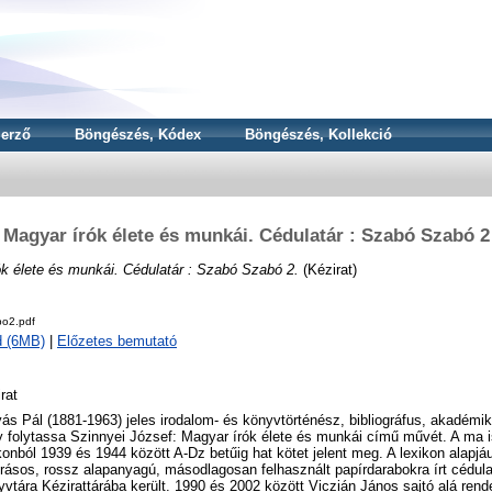
erző
Böngészés, Kódex
Böngészés, Kollekció
Magyar írók élete és munkái. Cédulatár : Szabó Szabó 2
k élete és munkái. Cédulatár : Szabó Szabó 2.
(Kézirat)
o2.pdf
d (6MB)
|
Előzetes bemutató
rat
ás Pál (1881-1963) jeles irodalom- és könyvtörténész, bibliográfus, akadémiku
 folytassa Szinnyei József: Magyar írók élete és munkái című művét. A ma i
konból 1939 és 1944 között A-Dz betűig hat kötet jelent meg. A lexikon alapjá
rásos, rossz alapanyagú, másodlagosan felhasznált papírdarabokra írt cédu
vtára Kézirattárába került. 1990 és 2002 között Viczián János sajtó alá rend