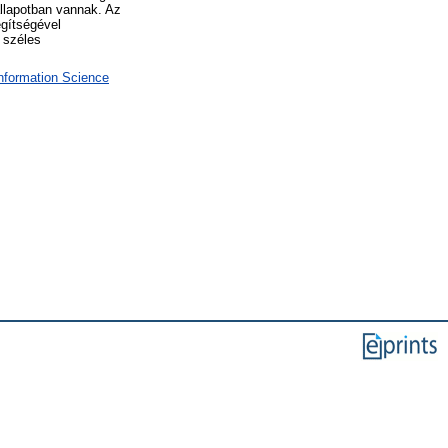
állapotban vannak. Az
egítségével
a széles
Information Science