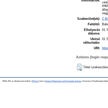
információk:
cédu
IHM 
álla
nagy
Szakterület(ek):
Z Bi
Feltöltő:
Báli
Elhelyezés
01 
dátuma:
Utolsó
01 
változtatás:
URI:
http
Actions (login requ
Tétel szekesztés
REAL-MS, az alkalamzott szoftver:
EPrints 3
amit a
School of Electronics and Computer Science
, University of Southampton fejle