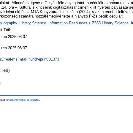
lákat. Állandó az igény a Gulyás-féle anyag iránt, a cédulák azonban rossz 
„24. óra – Kulturális kincseink digitalizálása” címen kiírt nyertes pályázata s
gvédelmi okból az MTA Könyvtára digitalizálta (2004), s az internetre feltéve 
közönség számára hozzáférhetővé tette a hiányzó P-Zs betűk céduláit.
bliography. Library Science. Information Resources > Z665 Library Science. 
nt Tóth
Szep 2025 08:37
Szep 2025 08:37
s://real-ms.mtak.hu/id/eprint/31373
ired)
e
sztett.
További információk és fejlesztők
.