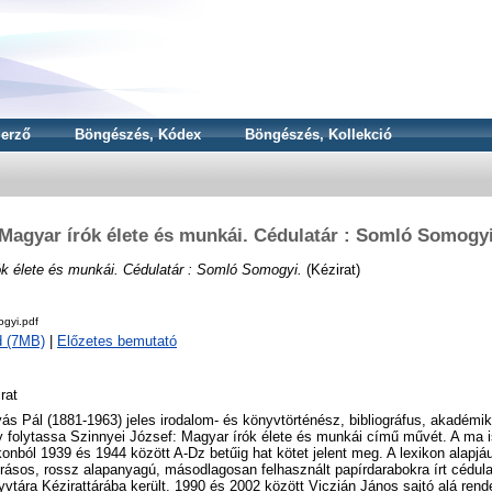
erző
Böngészés, Kódex
Böngészés, Kollekció
Magyar írók élete és munkái. Cédulatár : Somló Somogy
ók élete és munkái. Cédulatár : Somló Somogyi.
(Kézirat)
gyi.pdf
d (7MB)
|
Előzetes bemutató
rat
ás Pál (1881-1963) jeles irodalom- és könyvtörténész, bibliográfus, akadémiku
 folytassa Szinnyei József: Magyar írók élete és munkái című művét. A ma i
konból 1939 és 1944 között A-Dz betűig hat kötet jelent meg. A lexikon alapjá
rásos, rossz alapanyagú, másodlagosan felhasznált papírdarabokra írt cédu
vtára Kézirattárába került. 1990 és 2002 között Viczián János sajtó alá rend