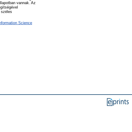
állapotban vannak. Az
egítségével
a széles
Information Science