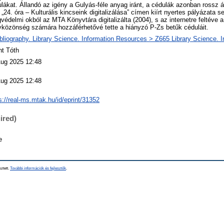
lákat. Állandó az igény a Gulyás-féle anyag iránt, a cédulák azonban rossz 
„24. óra – Kulturális kincseink digitalizálása” címen kiírt nyertes pályázata s
gvédelmi okból az MTA Könyvtára digitalizálta (2004), s az internetre feltéve 
közönség számára hozzáférhetővé tette a hiányzó P-Zs betűk céduláit.
bliography. Library Science. Information Resources > Z665 Library Science. 
nt Tóth
Aug 2025 12:48
Aug 2025 12:48
s://real-ms.mtak.hu/id/eprint/31352
ired)
e
sztett.
További információk és fejlesztők
.