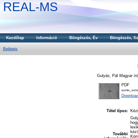
REAL-MS
Kezdőlap
Információ
Böngészés, Év
Böngészés, Sz
Belépés
Gulyás, Pál
Magyar ír
PDF
somlo_somo
Downloa
Tétel típus:
Kézi
Guly
hogy
lexi
kézí
További
Köny