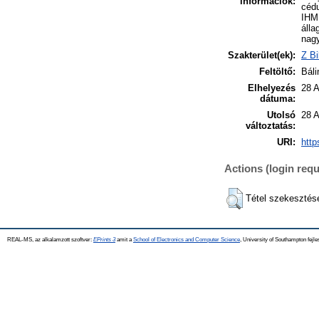
információk:
cédu
IHM 
álla
nagy
Szakterület(ek):
Z Bi
Feltöltő:
Báli
Elhelyezés
28 
dátuma:
Utolsó
28 
változtatás:
URI:
http
Actions (login requ
Tétel szekesztés
REAL-MS, az alkalamzott szoftver:
EPrints 3
amit a
School of Electronics and Computer Science
, University of Southampton fejle