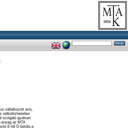
i
s vállalkozott arra,
s nélkülözhetetlen
ul szolgáló gyakran
la-anyag az MTA
ezte E-től Ö betűig a