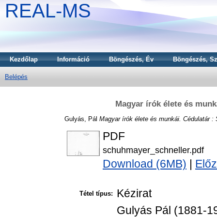
REAL-MS
Kezdőlap
Információ
Böngészés, Év
Böngészés, Sz
Belépés
Magyar írók élete és munk
Gulyás, Pál
Magyar írók élete és munkái. Cédulatár :
PDF
schuhmayer_schneller.pdf
Download (6MB)
|
Előz
Kézirat
Tétel típus:
Gulyás Pál (1881-19