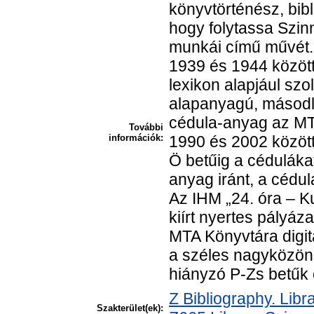
könyvtörténész, bibl
hogy folytassa Szin
munkái című művét. 
1939 és 1944 között 
lexikon alapjául szo
alapanyagú, másodla
cédula-anyag az MTA
További
információk:
1990 és 2002 között
Ö betűig a cédulákat
anyag iránt, a cédu
Az IHM „24. óra – Ku
kiírt nyertes pályáz
MTA Könyvtára digita
a széles nagyközön
hiányzó P-Zs betűk 
Z Bibliography. Lib
Szakterület(ek):