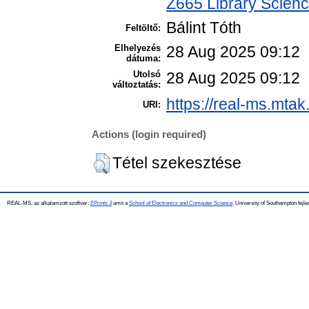
Z665 Library Scienc
Bálint Tóth
Feltöltő:
Elhelyezés
28 Aug 2025 09:12
dátuma:
Utolsó
28 Aug 2025 09:12
változtatás:
https://real-ms.mtak
URI:
Actions (login required)
Tétel szekesztése
REAL-MS, az alkalamzott szoftver:
EPrints 3
amit a
School of Electronics and Computer Science
, University of Southampton fejle