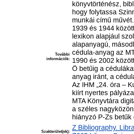
könyvtörténész, bibl
hogy folytassa Szin
munkái című művét. 
1939 és 1944 között 
lexikon alapjául szo
alapanyagú, másodla
cédula-anyag az MTA
További
információk:
1990 és 2002 között
Ö betűig a cédulákat
anyag iránt, a cédu
Az IHM „24. óra – Ku
kiírt nyertes pályáz
MTA Könyvtára digita
a széles nagyközön
hiányzó P-Zs betűk 
Z Bibliography. Lib
Szakterület(ek):