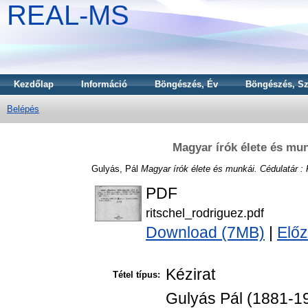
REAL-MS
Kezdőlap
Információ
Böngészés, Év
Böngészés, Sz
Belépés
Magyar írók élete és mun
Gulyás, Pál
Magyar írók élete és munkái. Cédulatár : 
PDF
ritschel_rodriguez.pdf
Download (7MB)
|
Előz
Kézirat
Tétel típus:
Gulyás Pál (1881-19