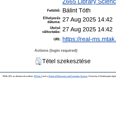
Z665 Library Scienc
Bálint Tóth
Feltöltő:
Elhelyezés
27 Aug 2025 14:42
dátuma:
Utolsó
27 Aug 2025 14:42
változtatás:
https://real-ms.mtak
URI:
Actions (login required)
Tétel szekesztése
REAL-MS, az alkalamzott szoftver:
EPrints 3
amit a
School of Electronics and Computer Science
, University of Southampton fejle