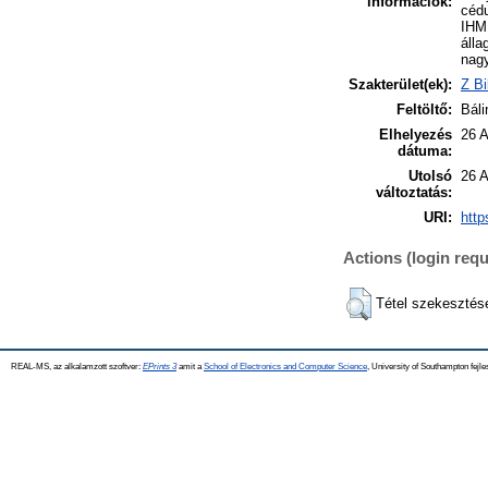
információk:
cédu
IHM 
álla
nagy
Szakterület(ek):
Z Bi
Feltöltő:
Báli
Elhelyezés
26 
dátuma:
Utolsó
26 
változtatás:
URI:
http
Actions (login requ
Tétel szekesztés
REAL-MS, az alkalamzott szoftver:
EPrints 3
amit a
School of Electronics and Computer Science
, University of Southampton fejle