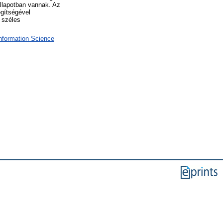
állapotban vannak. Az
egítségével
a széles
Information Science