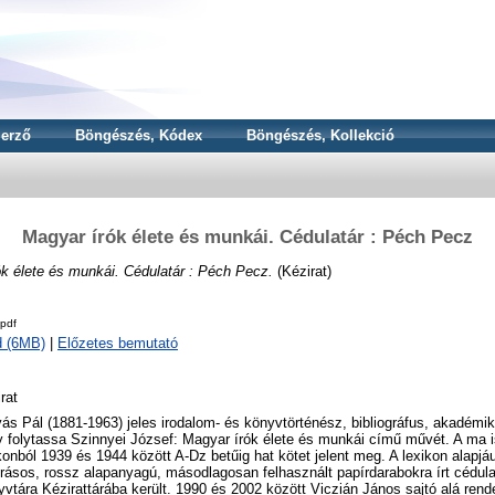
erző
Böngészés, Kódex
Böngészés, Kollekció
Magyar írók élete és munkái. Cédulatár : Péch Pecz
k élete és munkái. Cédulatár : Péch Pecz.
(Kézirat)
pdf
d (6MB)
|
Előzetes bemutató
rat
ás Pál (1881-1963) jeles irodalom- és könyvtörténész, bibliográfus, akadémiku
 folytassa Szinnyei József: Magyar írók élete és munkái című művét. A ma i
konból 1939 és 1944 között A-Dz betűig hat kötet jelent meg. A lexikon alapjá
rásos, rossz alapanyagú, másodlagosan felhasznált papírdarabokra írt cédu
vtára Kézirattárába került. 1990 és 2002 között Viczián János sajtó alá rend