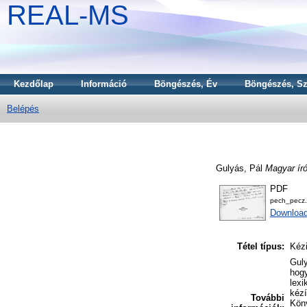
REAL-MS
Kezdőlap
Információ
Böngészés, Év
Böngészés, Sz
Belépés
Gulyás, Pál
Magyar író
PDF
pech_pecz.
Downloa
Tétel típus:
Kézi
Guly
hogy
lexi
kézí
További
Köny