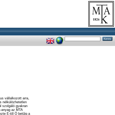
s vállalkozott arra,
s nélkülözhetetlen
ul szolgáló gyakran
la-anyag az MTA
ezte E-től Ö betűig a