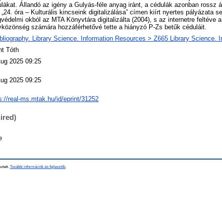
lákat. Állandó az igény a Gulyás-féle anyag iránt, a cédulák azonban rossz 
„24. óra – Kulturális kincseink digitalizálása” címen kiírt nyertes pályázata s
gvédelmi okból az MTA Könyvtára digitalizálta (2004), s az internetre feltéve 
közönség számára hozzáférhetővé tette a hiányzó P-Zs betűk céduláit.
bliography. Library Science. Information Resources > Z665 Library Science. 
nt Tóth
Aug 2025 09:25
Aug 2025 09:25
s://real-ms.mtak.hu/id/eprint/31252
ired)
e
sztett.
További információk és fejlesztők
.