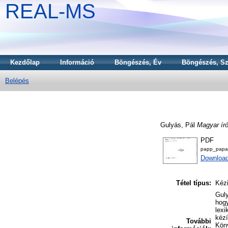
REAL-MS
Kezdőlap
Információ
Böngészés, Év
Böngészés, Sz
Belépés
Gulyás, Pál
Magyar író
PDF
papp_papa
Downloa
Tétel típus:
Kézi
Guly
hogy
lexi
kézí
További
Köny