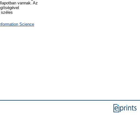
állapotban vannak. Az
egítségével
a széles
Information Science