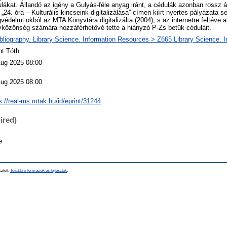
lákat. Állandó az igény a Gulyás-féle anyag iránt, a cédulák azonban rossz 
„24. óra – Kulturális kincseink digitalizálása” címen kiírt nyertes pályázata s
gvédelmi okból az MTA Könyvtára digitalizálta (2004), s az internetre feltéve 
közönség számára hozzáférhetővé tette a hiányzó P-Zs betűk céduláit.
bliography. Library Science. Information Resources > Z665 Library Science. 
nt Tóth
Aug 2025 08:00
Aug 2025 08:00
s://real-ms.mtak.hu/id/eprint/31244
ired)
e
sztett.
További információk és fejlesztők
.