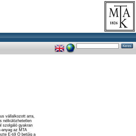
s vállalkozott arra,
s nélkülözhetetlen
ul szolgáló gyakran
la-anyag az MTA
ezte E-től Ö betűig a