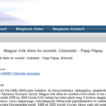
erző
Böngészés, Kódex
Böngészés, Kollekció
Magyar írók élete és munkái. Cédulatár : Papp Pápay
k élete és munkái. Cédulatár : Papp Pápay.
(Kézirat)
y.pdf
d (44MB)
|
Előzetes bemutató
rat
ás Pál (1881-1963) jeles irodalom- és könyvtörténész, bibliográfus, akadémiku
 folytassa Szinnyei József: Magyar írók élete és munkái című művét. A ma i
konból 1939 és 1944 között A-Dz betűig hat kötet jelent meg. A lexikon alapjá
rásos, rossz alapanyagú, másodlagosan felhasznált papírdarabokra írt cédu
vtára Kézirattárába került. 1990 és 2002 között Viczián János sajtó alá rend