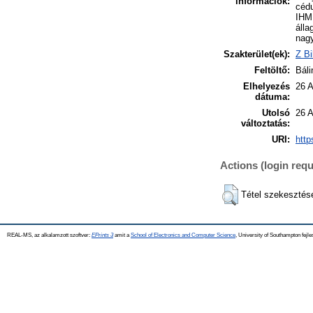
információk:
cédu
IHM 
álla
nagy
Szakterület(ek):
Z Bi
Feltöltő:
Báli
Elhelyezés
26 
dátuma:
Utolsó
26 
változtatás:
URI:
http
Actions (login requ
Tétel szekesztés
REAL-MS, az alkalamzott szoftver:
EPrints 3
amit a
School of Electronics and Computer Science
, University of Southampton fejle