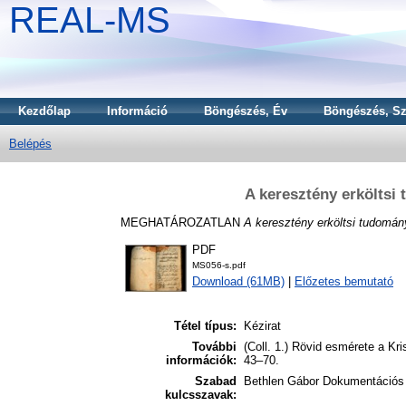
REAL-MS
Kezdőlap
Információ
Böngészés, Év
Böngészés, Sz
Belépés
A keresztény erköltsi
MEGHATÁROZATLAN
A keresztény erköltsi tudomán
PDF
MS056-s.pdf
Download (61MB)
|
Előzetes bemutató
Tétel típus:
Kézirat
További
(Coll. 1.) Rövid esmérete a Kris
információk:
43–70.
Szabad
Bethlen Gábor Dokumentációs
kulcsszavak: