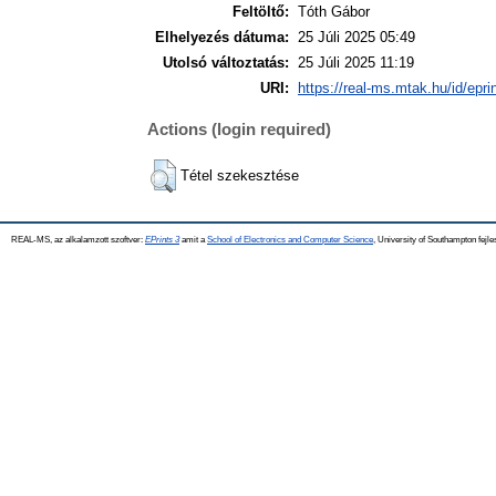
Feltöltő:
Tóth Gábor
Elhelyezés dátuma:
25 Júli 2025 05:49
Utolsó változtatás:
25 Júli 2025 11:19
URI:
https://real-ms.mtak.hu/id/epri
Actions (login required)
Tétel szekesztése
REAL-MS, az alkalamzott szoftver:
EPrints 3
amit a
School of Electronics and Computer Science
, University of Southampton fejle