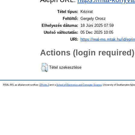
Tétel típus:
Kézirat
Feltöltő:
Gergely Orosz
Elhelyezés dátuma:
18 Júni 2025 07:59
Utolsó változtatás:
05 Dec 2025 10:05
URI:
https://real-ms.mtak.hu/id/epri
Actions (login required)
Tétel szekesztése
REAL-MS, az alkalamzott szoftver:
EPrints 3
amit a
School of Electronics and Computer Science
, University of Southampton fejle