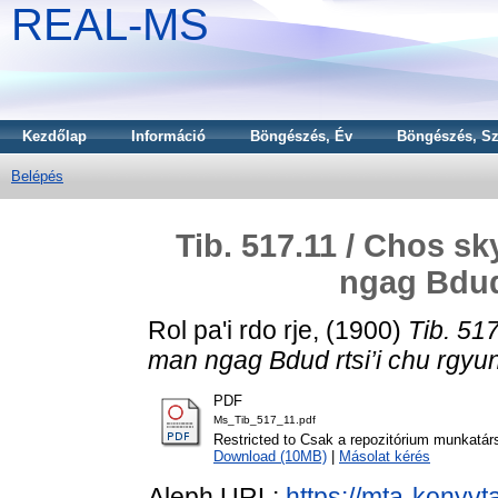
REAL-MS
Kezdőlap
Információ
Böngészés, Év
Böngészés, Sz
Belépés
Tib. 517.11 / Chos s
ngag Bdud 
Rol pa'i rdo rje,
(1900)
Tib. 517
man ngag Bdud rtsi’i chu rgyun
PDF
Ms_Tib_517_11.pdf
Restricted to Csak a repozitórium munkatár
Download (10MB)
|
Másolat kérés
Aleph URL:
https://mta-konyvt